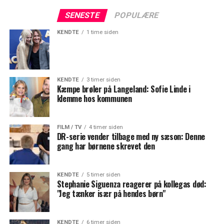
SENESTE
POPULÆRE
KENDTE
1 time siden
KENDTE
3 timer siden
Kæmpe brøler på Langeland: Sofie Linde i
klemme hos kommunen
FILM / TV
4 timer siden
DR-serie vender tilbage med ny sæson: Denne
gang har børnene skrevet den
KENDTE
5 timer siden
Stephanie Siguenza reagerer på kollegas død:
"Jeg tænker især på hendes børn"
KENDTE
6 timer siden