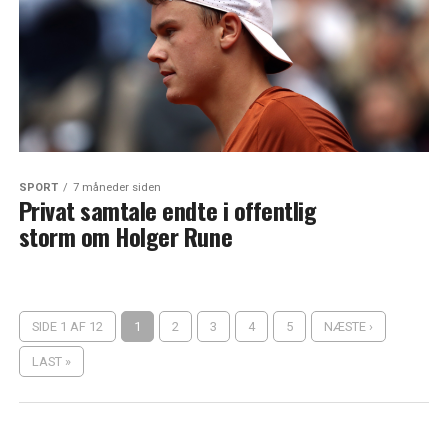
SPORT
7 måneder siden
Privat samtale endte i offentlig
storm om Holger Rune
SIDE 1 AF 12
1
2
3
4
5
NÆSTE ›
LAST »