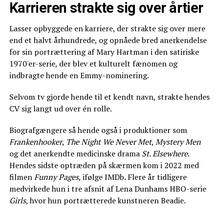
Karrieren strakte sig over årtier
Lasser opbyggede en karriere, der strakte sig over mere
end et halvt århundrede, og opnåede bred anerkendelse
for sin portrættering af Mary Hartman i den satiriske
1970'er-serie, der blev et kulturelt fænomen og
indbragte hende en Emmy-nominering.
Selvom tv gjorde hende til et kendt navn, strakte hendes
CV sig langt ud over én rolle.
Biografgængere så hende også i produktioner som
Frankenhooker
,
The Night We Never Met
,
Mystery Men
og det anerkendte medicinske drama
St. Elsewhere
.
Hendes sidste optræden på skærmen kom i 2022 med
filmen
Funny Pages
, ifølge IMDb. Flere år tidligere
medvirkede hun i tre afsnit af Lena Dunhams HBO-serie
Girls
, hvor hun portrætterede kunstneren Beadie.