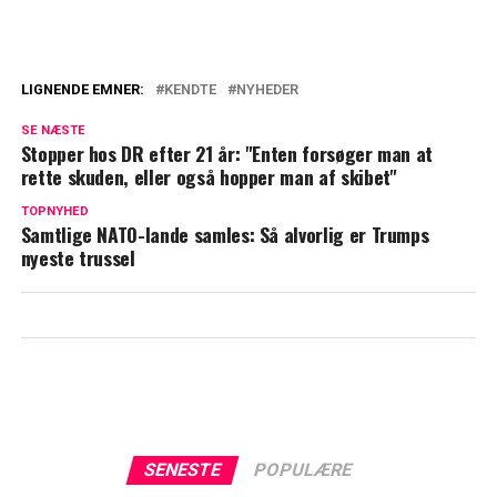
LIGNENDE EMNER:
KENDTE
NYHEDER
Kritikken blev for meget: Nu har Dennis
SE NÆSTE
Knudsen givet op
Stopper hos DR efter 21 år: "Enten forsøger man at
rette skuden, eller også hopper man af skibet"
Grev Nikolai klar på at træffe drastisk
TOPNYHED
beslutning: Kan hjælpe på anonymiteten
Samtlige NATO-lande samles: Så alvorlig er Trumps
nyeste trussel
SENESTE
POPULÆRE