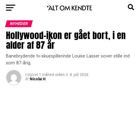
NYHEDER
Hollywood-ikon er gået bort, i en
alder af 87 år
Banebrydende tv-skuespillerinde Louise Lasser sover stille ind
som 87-årig.
Udgivet
1 måned siden
d.
8. juli 2026
Af
Nicolai H