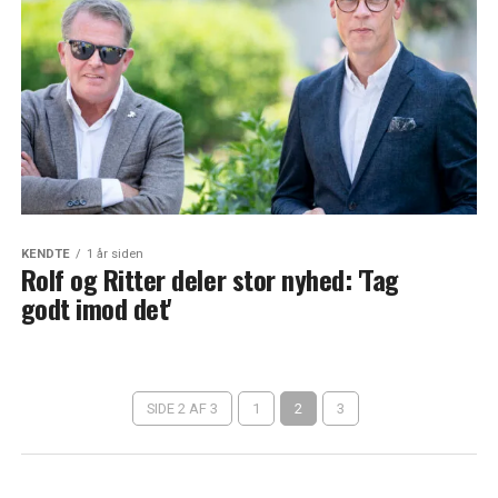
KENDTE
1 år siden
Rolf og Ritter deler stor nyhed: 'Tag
godt imod det'
SIDE 2 AF 3
1
2
3