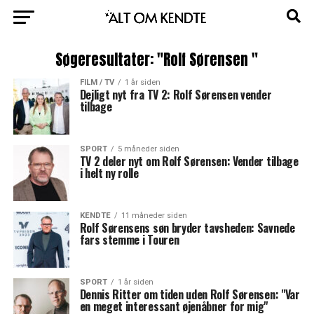
Søgeresultater: "Rolf Sørensen "
FILM / TV
1 år siden
Dejligt nyt fra TV 2: Rolf Sørensen vender
tilbage
SPORT
5 måneder siden
TV 2 deler nyt om Rolf Sørensen: Vender tilbage
i helt ny rolle
KENDTE
11 måneder siden
Rolf Sørensens søn bryder tavsheden: Savnede
fars stemme i Touren
SPORT
1 år siden
Dennis Ritter om tiden uden Rolf Sørensen: "Var
en meget interessant øjenåbner for mig"