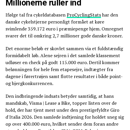
Millionerne ruller ind
Ifølge tal fra cykeldatabasen
ProCyclingStats
har den
danske cykelstjerne personligt formået at køre
svimlende 359.172 euro i præmiepenge hjem. Omregnet
svarer det til omkring 2,7 millioner gode danske kroner.
Det enorme beløb er skovlet sammen via et fuldstændig
formidabelt løb. Alene sejren i det samlede klassement
udløser en check på godt 115.000 euro. Dertil kommer
belønningen for hele fem etapesejre, indtægter fra
dagene i førertrøjen samt flotte resultater i både point-
og bjergkonkurrencen.
Den indbringende indsats betyder samtidig, at hans
mandskab, Visma | Lease a Bike, topper listen over de
hold, der har tjent mest under den prestigefyldte Giro
d'Italia 2026. Den samlede indtjening for holdet sneg sig
op over 400.000 euro, hvilket sender dem foran andre