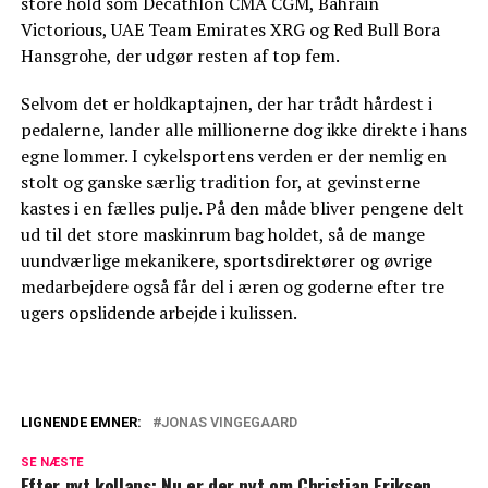
store hold som Decathlon CMA CGM, Bahrain
Victorious, UAE Team Emirates XRG og Red Bull Bora
Hansgrohe, der udgør resten af top fem.
Selvom det er holdkaptajnen, der har trådt hårdest i
pedalerne, lander alle millionerne dog ikke direkte i hans
egne lommer. I cykelsportens verden er der nemlig en
stolt og ganske særlig tradition for, at gevinsterne
kastes i en fælles pulje. På den måde bliver pengene delt
ud til det store maskinrum bag holdet, så de mange
uundværlige mekanikere, sportsdirektører og øvrige
medarbejdere også får del i æren og goderne efter tre
ugers opslidende arbejde i kulissen.
LIGNENDE EMNER:
JONAS VINGEGAARD
Afslører ny udtalelse om Vingegaard i
SE NÆSTE
Tour de France
Efter nyt kollaps: Nu er der nyt om Christian Eriksen