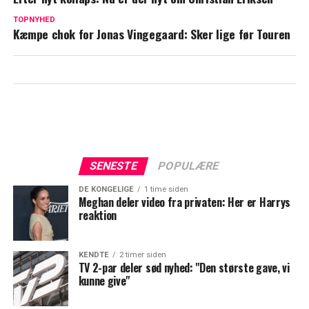
Atypisk detalje ved Jonas Vingegaard
TOPNYHED
Kæmpe chok for Jonas Vingegaard: Sker lige før Touren
vækker undren
SENESTE
POPULÆRE
DE KONGELIGE
1 time siden
Meghan deler video fra privaten: Her er Harrys
reaktion
KENDTE
2 timer siden
TV 2-par deler sød nyhed: "Den største gave, vi
kunne give"