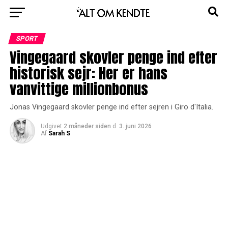
SPORT
Vingegaard skovler penge ind efter
historisk sejr: Her er hans
vanvittige millionbonus
Jonas Vingegaard skovler penge ind efter sejren i Giro d'Italia.
Udgivet
2 måneder siden
d.
3. juni 2026
Af
Sarah S