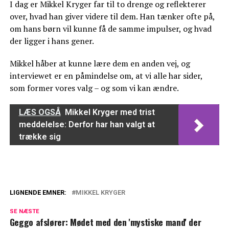
I dag er Mikkel Kryger far til to drenge og reflekterer
over, hvad han giver videre til dem. Han tænker ofte på,
om hans børn vil kunne få de samme impulser, og hvad
der ligger i hans gener.
Mikkel håber at kunne lære dem en anden vej, og
interviewet er en påmindelse om, at vi alle har sider,
som former vores valg – og som vi kan ændre.
LÆS OGSÅ
Mikkel Kryger med trist
meddelelse: Derfor har han valgt at
trække sig
LIGNENDE EMNER:
MIKKEL KRYGER
Mikkel Kryger sætter ord på de svære
SE NÆSTE
følelser: Ikke kun en glæde at blive far
Geggo afslører: Mødet med den 'mystiske mand' der