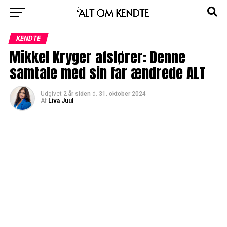
KENDTE
Mikkel Kryger afslører: Denne
samtale med sin far ændrede ALT
Udgivet
2 år siden
d.
31. oktober 2024
Af
Liva Juul