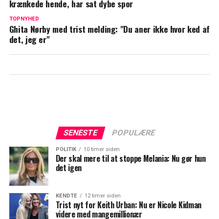
krænkede hende, har sat dybe spor
Modtog 100.000 kroner fra Martin
Brygmann: "Vi er selvfølgelig glade for,
TOPNYHED
Ghita Nørby med trist melding: "Du aner ikke hvor ked af
at …"
det, jeg er"
SENESTE
POPULÆRE
POLITIK
10 timer siden
Der skal mere til at stoppe Melania: Nu gør hun
det igen
KENDTE
12 timer siden
Trist nyt for Keith Urban: Nu er Nicole Kidman
videre med mangemillionær