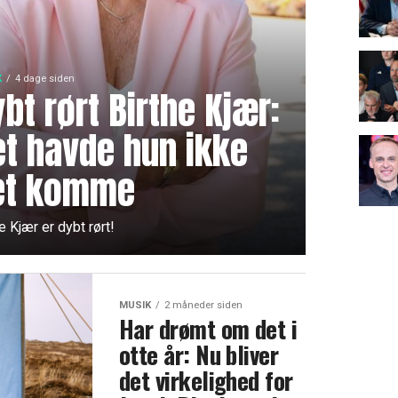
K
4 dage siden
bt rørt Birthe Kjær:
et havde hun ikke
et komme
e Kjær er dybt rørt!
MUSIK
2 måneder siden
Har drømt om det i
otte år: Nu bliver
det virkelighed for