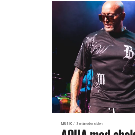
MUSIK
3 måneder siden
AQUA med chokm