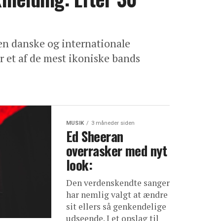
den danske og internationale
or et af de mest ikoniske bands
MUSIK
3 måneder siden
Ed Sheeran
overrasker med nyt
look:
Den verdenskendte sanger
har nemlig valgt at ændre
sit ellers så genkendelige
udseende. I et opslag til