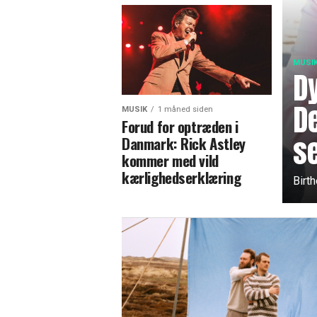
MUSI
Dy
D
MUSIK
1 måned siden
Forud for optræden i
s
Danmark: Rick Astley
kommer med vild
kærlighedserklæring
Birth