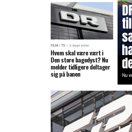
D
t
s
h
FILM / TV
6 dage siden
Hvem skal være vært i
d
Den store bagedyst? Nu
melder tidligere deltager
sig på banen
Nu er