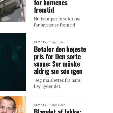
for børnenes
fremtid
Nu kæmper forældrene
for børnenes fremtid!
FILM / TV
1 uge siden
Betaler den højeste
pris for Den sorte
svane: Ser måske
aldrig sin søn igen
"Jeg må slettes fra hans
liv," lyder det.
FILM / TV
1 uge siden
Blændet af lykke: