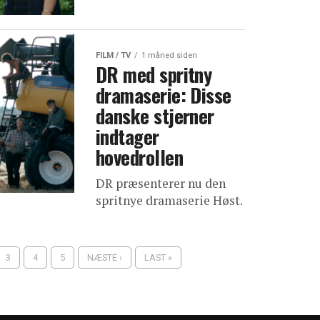
FILM / TV
1 måned siden
DR med spritny
dramaserie: Disse
danske stjerner
indtager
hovedrollen
DR præsenterer nu den
spritnye dramaserie Høst.
3
4
5
NÆSTE ›
LAST »