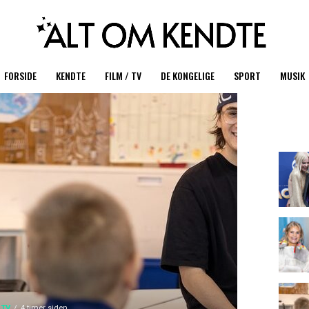
FORSIDE
KENDTE
FILM / TV
DE KONGELIGE
SPORT
MUSIK
 TV
4 timer siden