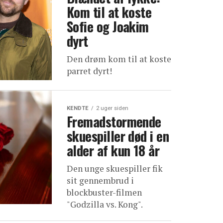
Kom til at koste
Sofie og Joakim
dyrt
Den drøm kom til at koste
parret dyrt!
KENDTE
2 uger siden
Fremadstormende
skuespiller død i en
alder af kun 18 år
Den unge skuespiller fik
sit gennembrud i
blockbuster-filmen
"Godzilla vs. Kong".