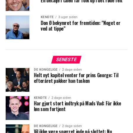
Én detalje i talen får folk op i det røde felt
KENDTE
3 uger siden
Don Ø bekymret for fremtiden: "Noget er
ved at tippe"
SENESTE
DE KONGELIGE
2 dage siden
Helt nyt kapitel venter for prins George: Til
efteråret pakker han tasken
KENDTE
2 dage siden
Har gjort stort indtryk på Mads Vad: Får ikke
løn som fortjent
DE KONGELIGE
2 dage siden
Vil ikke være spærret inde på slottet: Nu