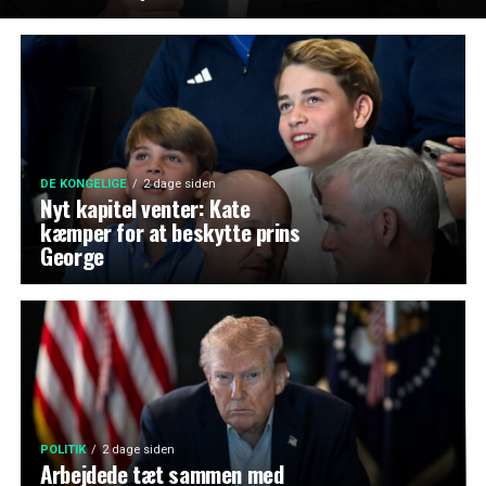
DE KONGELIGE
2 dage siden
Nyt kapitel venter: Kate
kæmper for at beskytte prins
George
POLITIK
2 dage siden
Arbejdede tæt sammen med