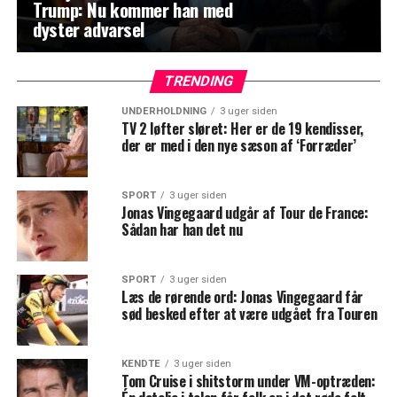
Trump: Nu kommer han med
dyster advarsel
TRENDING
UNDERHOLDNING
3 uger siden
TV 2 løfter sløret: Her er de 19 kendisser,
der er med i den nye sæson af ‘Forræder’
SPORT
3 uger siden
Jonas Vingegaard udgår af Tour de France:
Sådan har han det nu
SPORT
3 uger siden
Læs de rørende ord: Jonas Vingegaard får
sød besked efter at være udgået fra Touren
KENDTE
3 uger siden
Tom Cruise i shitstorm under VM-optræden: