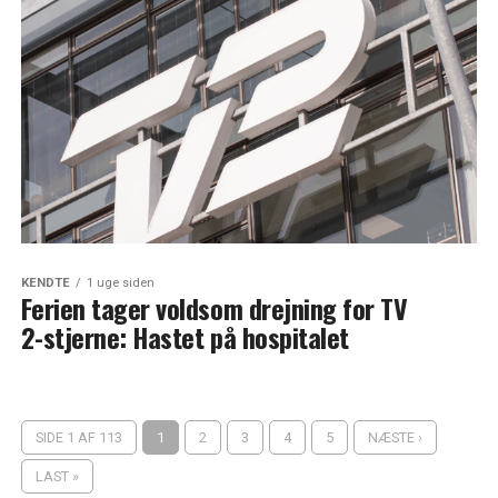
KENDTE
1 uge siden
Ferien tager voldsom drejning for TV
2-stjerne: Hastet på hospitalet
SIDE 1 AF 113
1
2
3
4
5
NÆSTE ›
LAST »