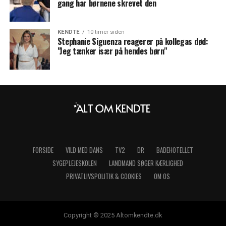
gang har børnene skrevet den
KENDTE
10 timer siden
Stephanie Siguenza reagerer på kollegas død:
"Jeg tænker især på hendes børn"
FORSIDE
VILD MED DANS
TV2
DR
BADEHOTELLET
SYGEPLEJESKOLEN
LANDMAND SØGER KÆRLIGHED
PRIVATLIVSPOLITIK & COOKIES
OM OS
Copyright © 2025 Altomkendte.dk