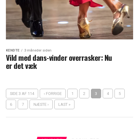
KENDTE
3 måneder siden
Vild med dans-vinder overrasker: Nu
er det væk
SIDE 3 AF 114
‹ FORRIGE
1
2
3
4
5
6
7
NÆSTE ›
LAST »