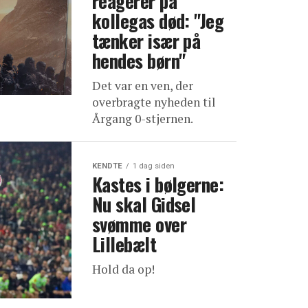
reagerer på
kollegas død: "Jeg
tænker især på
hendes børn"
Det var en ven, der
overbragte nyheden til
Årgang 0-stjernen.
KENDTE
1 dag siden
Kastes i bølgerne:
Nu skal Gidsel
svømme over
Lillebælt
Hold da op!