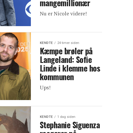
mangemillionær
Nu er Nicole videre!
KENDTE
24 timer siden
Kæmpe brøler på
Langeland: Sofie
Linde i klemme hos
kommunen
Ups!
KENDTE
1 dag siden
Stephanie Siguenza