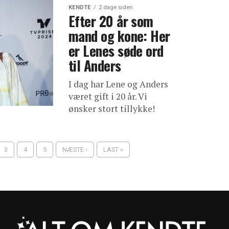
KENDTE
2 dage siden
Efter 20 år som
mand og kone: Her
er Lenes søde ord
til Anders
I dag har Lene og Anders
været gift i 20 år. Vi
ønsker stort tillykke!
3
4
5
NÆSTE ›
LAST »