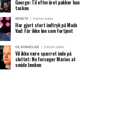
George: Til efteråret pakker han
tasken
KENDTE
4 timer siden
Har gjort stort indtryk på Mads
Vad: Får ikke løn som fortjent
DE KONGELIGE
5 timer siden
Vil ikke være spærret inde på
slottet: Nu forsøger Marius at
smide lænken