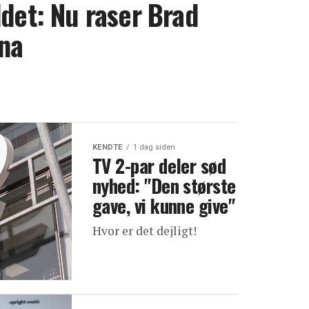
ddet: Nu raser Brad
ina
KENDTE
1 dag siden
TV 2-par deler sød
nyhed: "Den største
gave, vi kunne give"
Hvor er det dejligt!