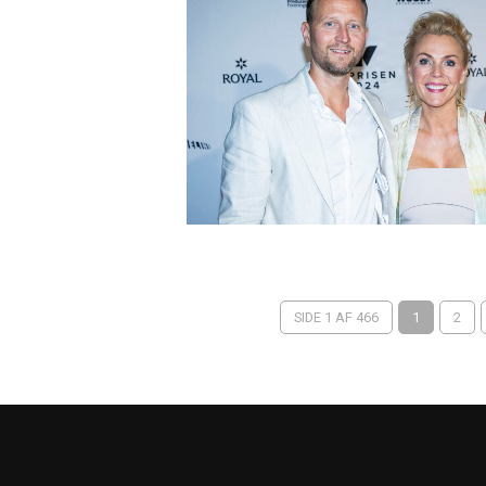
SIDE 1 AF 466
1
2