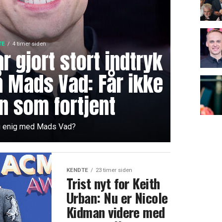
TE
4 timer siden
r gjort stort indtryk
å Mads Vad: Får ikke
n som fortjent
u enig med Mads Vad?
KENDTE
23 timer siden
Trist nyt for Keith
Urban: Nu er Nicole
Kidman videre med