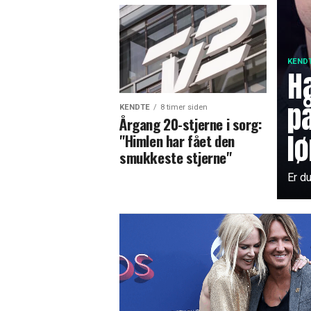
KEND
Ha
p
KENDTE
8 timer siden
Årgang 20-stjerne i sorg:
lø
"Himlen har fået den
smukkeste stjerne"
Er d