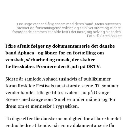
Fire unge venner slår igennem med deres band. Mens succesen,
presset og forventningerne vokser, og alt bliver større og vildere,
forsøger de sammen at holde fast i det nære, sig selv og hinanden.
Foto: © Søren Solkær
I fire afsnit følger ny dokumentarserie det danske
band Aphaca - og åbner for en fortælling om
venskab, sårbarhed og musik, der skaber
fællesskaber. Premiere den 5. juli på DRTV.
Sidste år samlede Aphaca tusindvis af publikummer
foran Roskilde Festivals næststørste scene. Til sommer
vender bandet tilbage til festivalen - nu på Orange
Scene - med sange som ’Smelter under månen’ og ’En
drøm om et menneske’ i rygsækken.
To dage efter får danskerne mulighed for at lære bandet
endnu bedre at kende, når en ny dokumentarserie får