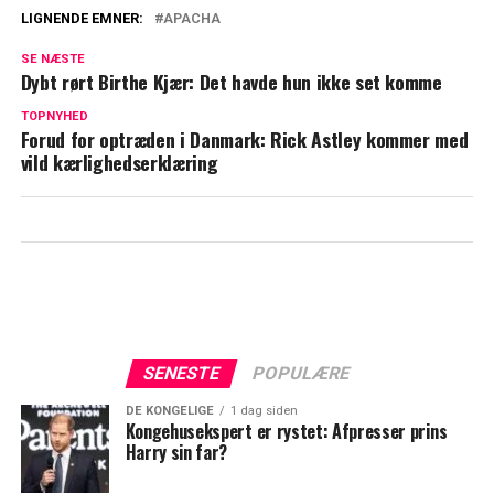
LIGNENDE EMNER:
APACHA
Dansk musiker hitter i Kina: Ligger
SE NÆSTE
nummer et
Dybt rørt Birthe Kjær: Det havde hun ikke set komme
Succesen var ikke uden problemer: ABBA
TOPNYHED
Forud for optræden i Danmark: Rick Astley kommer med
taler ud
vild kærlighedserklæring
SENESTE
POPULÆRE
DE KONGELIGE
1 dag siden
Kongehusekspert er rystet: Afpresser prins
Harry sin far?