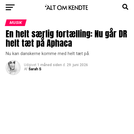
MUSIK
En helt særlig fortælling: Nu går DR
helt tæt på Aphaca
Nu kan danskerne komme med helt tæt på.
Udgivet
1 måned siden
d.
29. juni 2026
Af
Sarah S