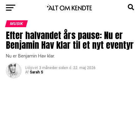
MUSIK
Efter halvandet års pause: Nu er
Benjamin Hav klar til et nyt eventyr
Nu er Benjamin Hav klar.
Udgivet
3 måneder siden
d.
22. maj 2026
Af
Sarah S