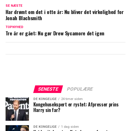
"Det er jo ufatteligt klamt at sige":
SE NÆSTE
Benjamin Hav åbner op om sin største
Har drømt om det i otte år: Nu bliver det virkelighed for
drivkraft
Jonah Blachsmith
TOPNYHED
Voldsom oplevelse i Thailand: Benjamin
Tre år er gået: Nu gør Drew Sycamore det igen
Hav troede han skulle dø
SENESTE
POPULÆRE
DE KONGELIGE
24 timer siden
Kongehusekspert er rystet: Afpresser prins
Harry sin far?
DE KONGELIGE
1 dag siden