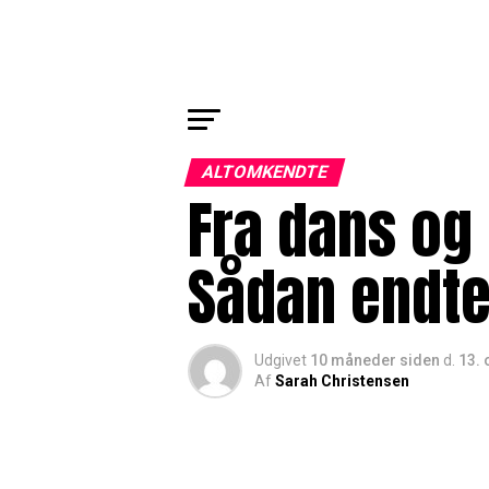
ALTOMKENDTE
Fra dans og
Sådan endte
Udgivet
10 måneder siden
d.
13. 
Af
Sarah Christensen