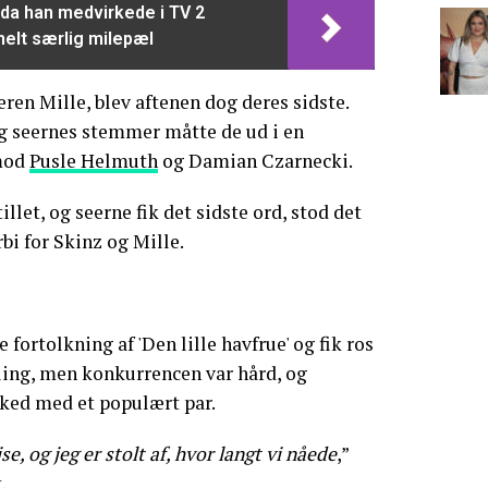
 da han medvirkede i TV 2
helt særlig milepæl
ren Mille, blev aftenen dog deres sidste.
 seernes stemmer måtte de ud i en
mod
Pusle Helmuth
og Damian Czarnecki.
let, og seerne fik det sidste ord, stod det
rbi for Skinz og Mille.
 fortolkning af 'Den lille havfrue' og fik ros
ling, men konkurrencen var hård, og
ked med et populært par.
se, og jeg er stolt af, hvor langt vi nåede
,”
.