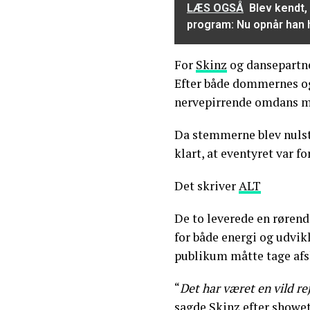
LÆS OGSÅ
Blev kendt,
program: Nu opnår han 
For
Skinz
og dansepartne
Efter både dommernes og
nervepirrende omdans 
Da stemmerne blev nulstil
klart, at eventyret var fo
Det skriver
ALT
De to leverede en rørende
for både energi og udvik
publikum måtte tage afs
“
Det har været en vild rej
sagde Skinz efter showet