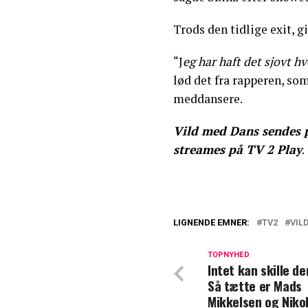
Trods den tidlige exit,
“J
eg har haft det sjovt h
lød det fra rapperen, so
meddansere.
Vild med Dans sendes på
streames på TV 2 Play
.
LIGNENDE EMNER:
TV2
VIL
Danmarks nok me
indstillet til pre
TOPNYHED
Intet kan skille d
Så tætte er Mads
Afslører: Så ma
Mikkelsen og Nikol