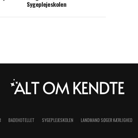
Sygeplejeskolen
R
BADEHOTELLET
SYGEPLEJESKOLEN
LANDMAND SØGER KÆRLIGHED