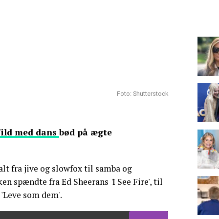
Foto: Shutterstock
ild med dans
bød på ægte
alt fra jive og slowfox til samba og
ken spændte fra Ed Sheerans
'
I See Fire', til
'Leve som dem'.