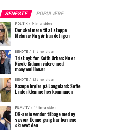
SENESTE
POPULÆRE
POLITIK
9 timer siden
Der skal mere til at stoppe
Melania: Nu gør hun det igen
KENDTE
11 timer siden
Trist nyt for Keith Urban: Nu er
Nicole Kidman videre med
mangemillionær
KENDTE
12 timer siden
Kæmpe brøler på Langeland: Sofie
Linde i klemme hos kommunen
FILM / TV
14 timer siden
DR-serie vender tilbage med ny
sæson: Denne gang har børnene
skrevet den