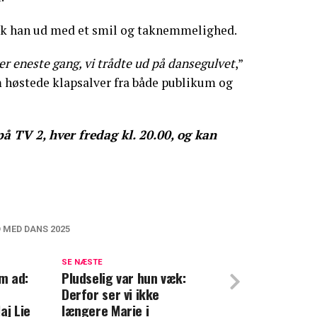
 gik han ud med et smil og taknemmelighed.
ver eneste gang, vi trådte ud på dansegulvet
,”
m høstede klapsalver fra både publikum og
 TV 2, hver fredag kl. 20.00, og kan
D MED DANS 2025
st omdiskuterede kriminelle person
stigefyldt pris: Er det fortjent?
SE NÆSTE
em ad:
Pludselig var hun væk:
Derfor ser vi ikke
nge minutter streamer danskerne dagligt
aj Lie
længere Marie i