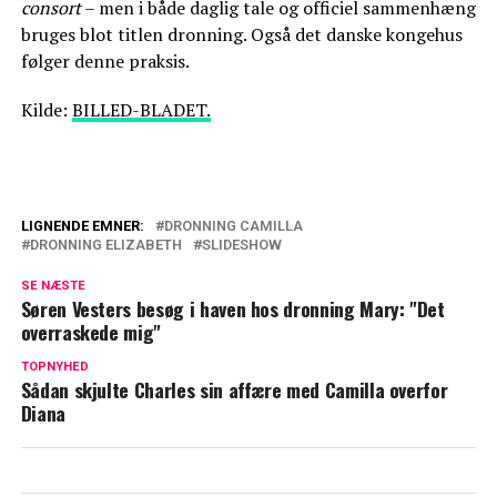
consort
– men i både daglig tale og officiel sammenhæng
bruges blot titlen dronning. Også det danske kongehus
følger denne praksis.
Kilde:
BILLED-BLADET.
LIGNENDE EMNER:
DRONNING CAMILLA
DRONNING ELIZABETH
SLIDESHOW
Svær start: Sådan er dronning Camillas
forhold til William og Kate i dag
SE NÆSTE
Søren Vesters besøg i haven hos dronning Mary: "Det
Vidste det var sidste gang: Rørende
overraskede mig"
afsløring om dronning Elizabeth
TOPNYHED
Sådan skjulte Charles sin affære med Camilla overfor
Diana