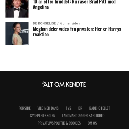
10 år efter bruddet: Nu raser Brad Pitt mod
Angelina
DE KONGELIGE
6 timer siden
Meghan deler video fra privaten: Her er Harrys
reaktion
FORSIDE
VILD MED DANS
TV2
DR
BADEHOTELLET
SYGEPLEJESKOLEN
LANDMAND SØGER KÆRLIGHED
PRIVATLIVSPOLITIK & COOKIES
OM OS