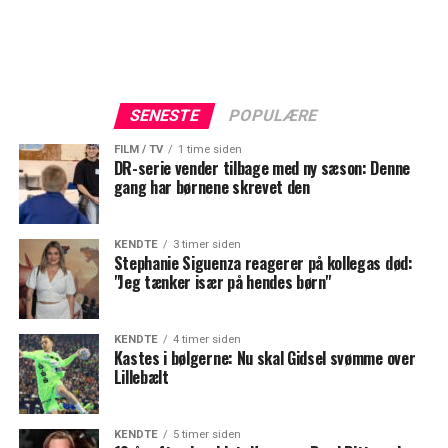
SENESTE
POPULÆRE
FILM / TV
1 time siden
DR-serie vender tilbage med ny sæson: Denne
gang har børnene skrevet den
KENDTE
3 timer siden
Stephanie Siguenza reagerer på kollegas død:
"Jeg tænker især på hendes børn"
KENDTE
4 timer siden
Kastes i bølgerne: Nu skal Gidsel svømme over
Lillebælt
KENDTE
5 timer siden