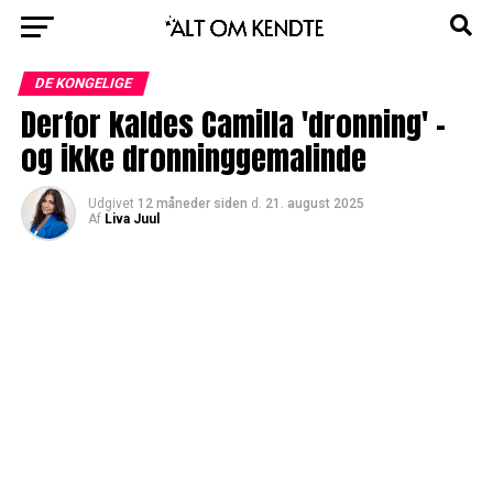
DE KONGELIGE
Derfor kaldes Camilla 'dronning' –
og ikke dronninggemalinde
Udgivet
12 måneder siden
d.
21. august 2025
Af
Liva Juul