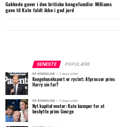
Gakkede gaver i den britiske kongefamilie: Williams
de er på tur
gave til Kate faldt ikke i god jord
SENESTE
POPULÆRE
DE KONGELIGE
2 dage siden
Kongehusekspert er rystet: Afpresser prins
Harry sin far?
DE KONGELIGE
2 dage siden
Nyt kapitel venter: Kate kæmper for at
beskytte prins George