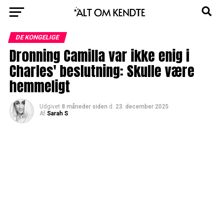
DE KONGELIGE
Dronning Camilla var ikke enig i
Charles' beslutning: Skulle være
hemmeligt
Udgivet
8 måneder siden
d.
23. december 2025
Af
Sarah S