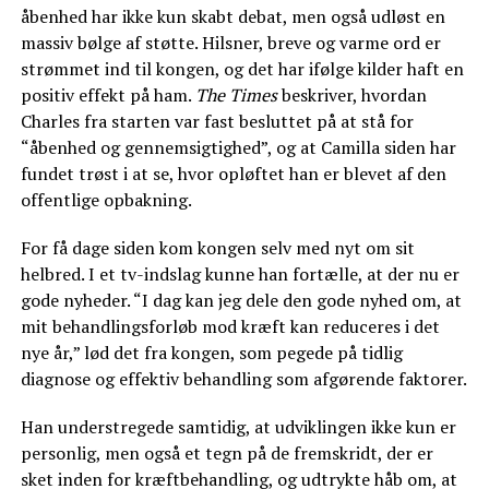
åbenhed har ikke kun skabt debat, men også udløst en
massiv bølge af støtte. Hilsner, breve og varme ord er
strømmet ind til kongen, og det har ifølge kilder haft en
positiv effekt på ham.
The Times
beskriver, hvordan
Charles fra starten var fast besluttet på at stå for
“åbenhed og gennemsigtighed”, og at Camilla siden har
fundet trøst i at se, hvor opløftet han er blevet af den
offentlige opbakning.
For få dage siden kom kongen selv med nyt om sit
helbred. I et tv-indslag kunne han fortælle, at der nu er
gode nyheder. “I dag kan jeg dele den gode nyhed om, at
mit behandlingsforløb mod kræft kan reduceres i det
nye år,” lød det fra kongen, som pegede på tidlig
diagnose og effektiv behandling som afgørende faktorer.
Han understregede samtidig, at udviklingen ikke kun er
personlig, men også et tegn på de fremskridt, der er
sket inden for kræftbehandling, og udtrykte håb om, at