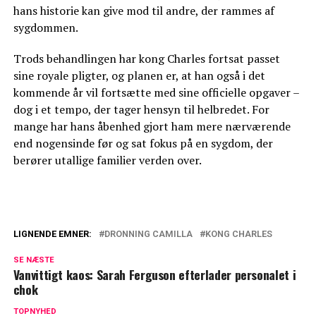
hans historie kan give mod til andre, der rammes af
sygdommen.
Trods behandlingen har kong Charles fortsat passet
sine royale pligter, og planen er, at han også i det
kommende år vil fortsætte med sine officielle opgaver –
dog i et tempo, der tager hensyn til helbredet. For
mange har hans åbenhed gjort ham mere nærværende
end nogensinde før og sat fokus på en sygdom, der
berører utallige familier verden over.
LIGNENDE EMNER:
DRONNING CAMILLA
KONG CHARLES
Forsoning kan være i fare? Dette medlem
SE NÆSTE
af kongefamilien nægter
Vanvittigt kaos: Sarah Ferguson efterlader personalet i
chok
Nogen mere bizarre end andre: Disse 8
regler skal de kongelige overholde, når
TOPNYHED