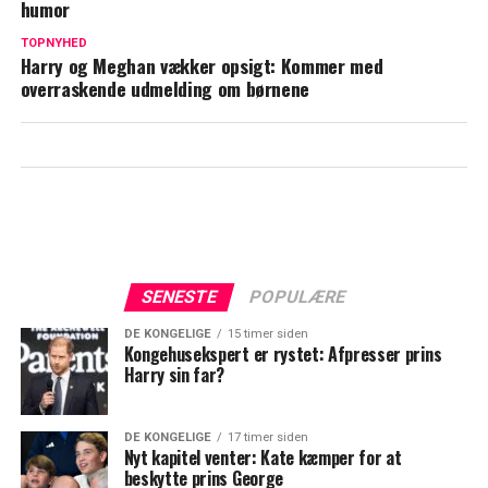
Prinsesse Diana brød kongelig tradition:
humor
Det har det betydet for Kate Middleton
TOPNYHED
Harry og Meghan vækker opsigt: Kommer med
overraskende udmelding om børnene
SENESTE
POPULÆRE
DE KONGELIGE
15 timer siden
Kongehusekspert er rystet: Afpresser prins
Harry sin far?
DE KONGELIGE
17 timer siden
Nyt kapitel venter: Kate kæmper for at
beskytte prins George