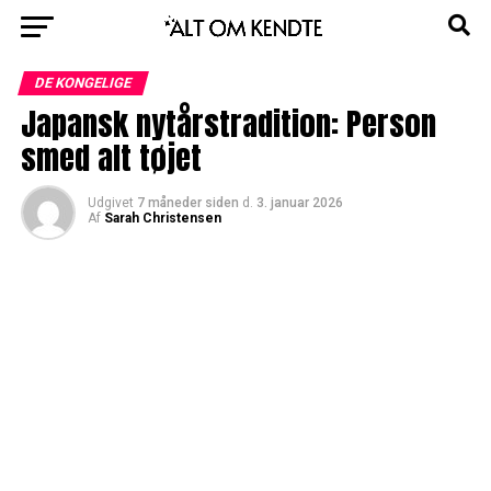
DE KONGELIGE
Japansk nytårstradition: Person
smed alt tøjet
Udgivet
7 måneder siden
d.
3. januar 2026
Af
Sarah Christensen