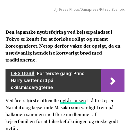
Jiji Press Photo/Danapress/Ritzau Scanpix
Den japanske nytårsfejring ved kejserpaladset i
Tokyo er kendt for at forløbe roligt og stramt
koreograferet. Netop derfor vakte det opsigt, da en
usædvanlig hændelse kortvarigt brød med
traditionerne.
LÆS OGSÅ
For første gang: Prins
Harry sætter ord på
skilsmisserygterne
Ved årets første officielle
nytårshilsen
trådte kejser
Naruhito og kejserinde Masako som vanligt frem på
balkonen sammen med flere medlemmer af
kejserfamilien for at hilse befolkningen og ønske godt
nytår.