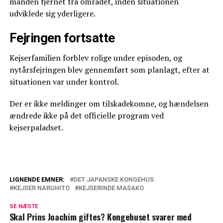
manden fjernet fra området, inden situationen
udviklede sig yderligere.
Fejringen fortsatte
Kejserfamilien forblev rolige under episoden, og
nytårsfejringen blev gennemført som planlagt, efter at
situationen var under kontrol.
Der er ikke meldinger om tilskadekomne, og hændelsen
ændrede ikke på det officielle program ved
kejserpaladset.
LIGNENDE EMNER:
DET JAPANSKE KONGEHUS
KEJSER NARUHITO
KEJSERINDE MASAKO
Afslører regel: Dette er strengt forbudt
for børnene hos William og Kate
SE NÆSTE
Skal Prins Joachim giftes? Kongehuset svarer med