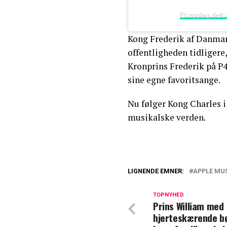
Et opslag delt
Kong Frederik af Danma
offentligheden tidligere
Kronprins Frederik på P4 
sine egne favoritsange.
Nu følger Kong Charles i
musikalske verden.
LIGNENDE EMNER:
APPLE MU
Fraværet har ska
med til Lilibets 
TOPNYHED
Prins William med
hjerteskærende bø
Dronning Camill