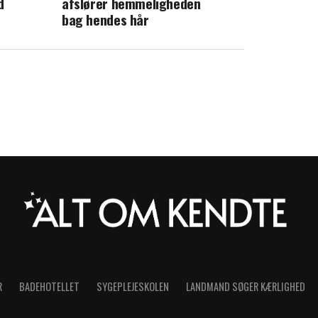
d
afslører hemmeligheden
årdt
bag hendes hår
R
BADEHOTELLET
SYGEPLEJESKOLEN
LANDMAND SØGER KÆRLIGHED