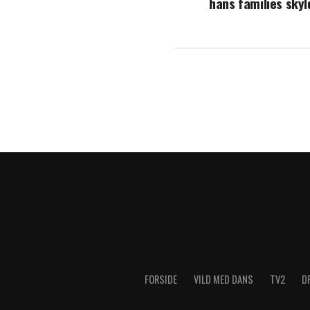
hans families skyl
Charles ramte h
FORSIDE
VILD MED DANS
TV2
D