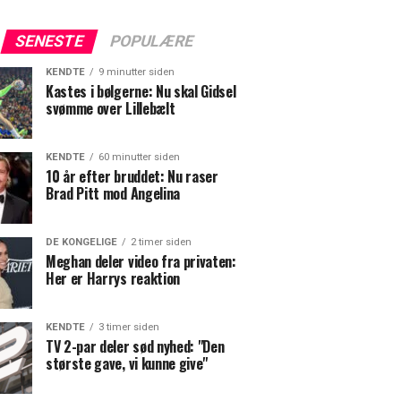
SENESTE
POPULÆRE
KENDTE
9 minutter siden
Kastes i bølgerne: Nu skal Gidsel
svømme over Lillebælt
KENDTE
60 minutter siden
10 år efter bruddet: Nu raser
Brad Pitt mod Angelina
DE KONGELIGE
2 timer siden
Meghan deler video fra privaten:
Her er Harrys reaktion
KENDTE
3 timer siden
TV 2-par deler sød nyhed: "Den
største gave, vi kunne give"