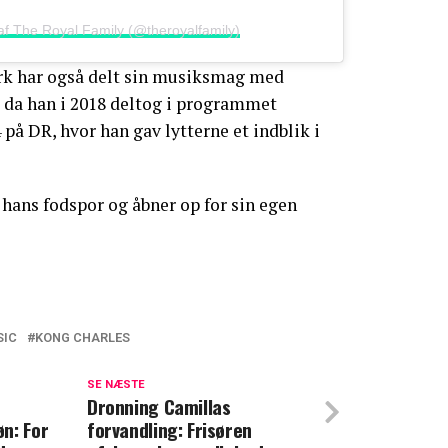
 af The Royal Family (@theroyalfamily)
rk har også delt sin musiksmag med
, da han i 2018 deltog i programmet
på DR, hvor han gav lytterne et indblik i
 hans fodspor og åbner op for sin egen
SIC
KONG CHARLES
bt harme: Derfor var kong Charles ikke
dåb
SE NÆSTE
Dronning Camillas
n: For
forvandling: Frisøren
a kæmpede med tårerne: Disse ord fra