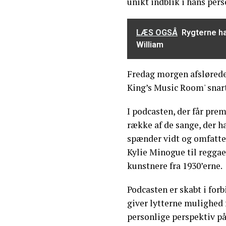
unikt indblik i hans per
LÆS OGSÅ
Rygterne ha
William
Fredag morgen afslørede
King’s Music Room' snart
I podcasten, der får prem
række af de sange, der ha
spænder vidt og omfatter
Kylie Minogue til regga
kunstnere fra 1930’erne.
Podcasten er skabt i f
giver lytterne mulighed 
personlige perspektiv p