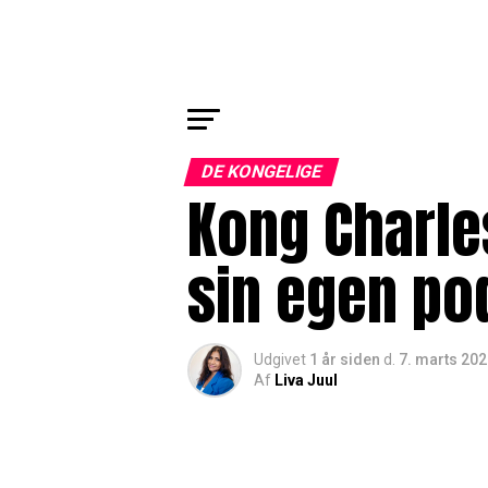
DE KONGELIGE
Kong Charles
sin egen po
Udgivet
1 år siden
d.
7. marts 20
Af
Liva Juul