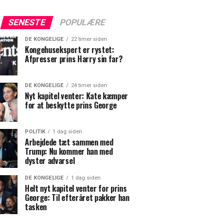
SENESTE
POPULÆRE
DE KONGELIGE
22 timer siden
Kongehusekspert er rystet:
Afpresser prins Harry sin far?
DE KONGELIGE
24 timer siden
Nyt kapitel venter: Kate kæmper
for at beskytte prins George
POLITIK
1 dag siden
Arbejdede tæt sammen med
Trump: Nu kommer han med
dyster advarsel
DE KONGELIGE
1 dag siden
Helt nyt kapitel venter for prins
George: Til efteråret pakker han
tasken