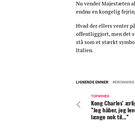
Nu vender Majestæten alts
endnu en kongelig fejrin
Hvad der ellers venter p
offentliggjort, men det 
stå som et stærkt symb
Italien.
LIGNENDE EMNER:
DRONNING
Helt paf dronnin
TOPNYHED
Kong Charles’ ærli
Dronning Margret
”Jeg håber, jeg lev
er de gået til
længe nok til...”