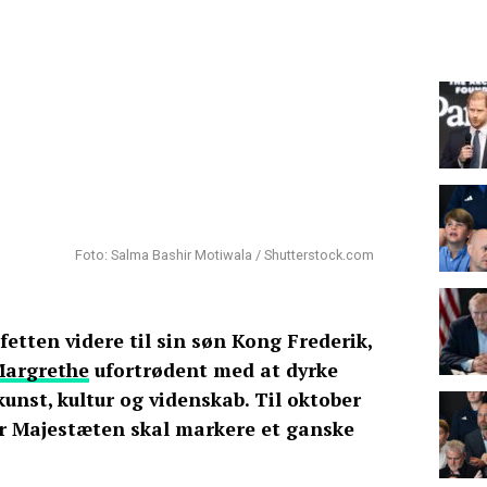
Foto: Salma Bashir Motiwala / Shutterstock.com
afetten videre til sin søn Kong Frederik,
Margrethe
ufortrødent med at dyrke
kunst, kultur og videnskab. Til oktober
or Majestæten skal markere et ganske