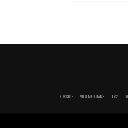
FORSIDE
VILD MED DANS
TV2
D