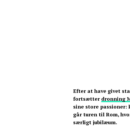
Efter at have givet st
fortsætter
dronning 
sine store passioner: 
går turen til Rom, hv
særligt jubilæum.