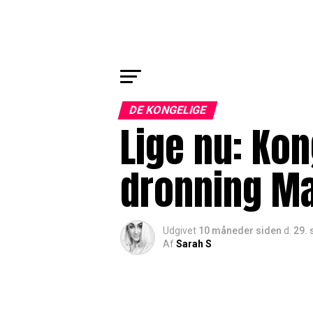
DE KONGELIGE
Lige nu: Ko
dronning M
Udgivet
10 måneder siden
d.
29.
Af
Sarah S