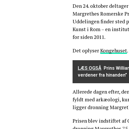
Den 24. oktober deltage
Margrethes Romerske Pris
Uddelingen finder sted p
Kunst i Rom – en institu
for siden 2011.
Det oplyser
Kongehuset
.
LÆS OGSÅ
Prins Willi
verdener fra hinanden”
Allerede dagen efter, de
fyldt med arkæologi, kun
ligger dronning Margret
Prisen blev indstiftet af
dronning Margrethes 75-å