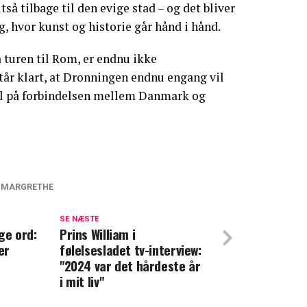
å tilbage til den evige stad – og det bliver
g, hvor kunst og historie går hånd i hånd.
å turen til Rom, er endnu ikke
står klart, at Dronningen endnu engang vil
ol på forbindelsen mellem Danmark og
 MARGRETHE
g Margrethe: Blev tydeligt rørt
SE NÆSTE
ge ord:
he giver flere millioner kroner væk: Det
Prins William i
er
følelsesladet tv-interview:
"2024 var det hårdeste år
i mit liv"