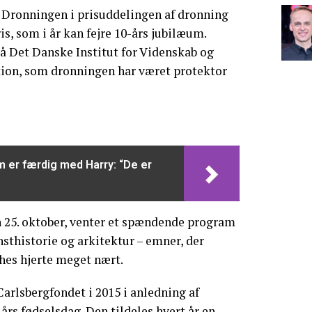
r Dronningen i prisuddelingen af dronning
, som i år kan fejre 10-års jubilæum.
å Det Danske Institut for Videnskab og
tion, som dronningen har været protektor
am er færdig med Harry: “De er
n 25. oktober, venter et spændende program
sthistorie og arkitektur – emner, der
hes hjerte meget nært.
 Carlsbergfondet i 2015 i anledning af
rs fødselsdag. Den tildeles hvert år en