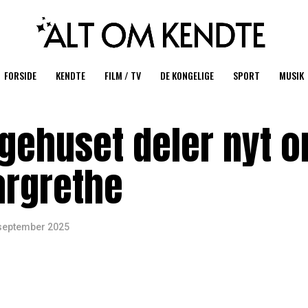
FORSIDE
KENDTE
FILM / TV
DE KONGELIGE
SPORT
MUSIK
ngehuset deler nyt 
argrethe
 september 2025