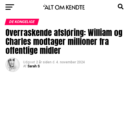
DE KONGELIGE
Overraskende afsløring: William og
Charles modtager millioner fra
offentlige midler
Udgivet
2 år siden
d.
4. november 2024
Af
Sarah S