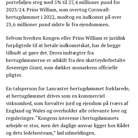
porteføljen steg med 5% til 27,4 millioner pund for
2023/24. Prins William, som overtog Cornwall-
hertugdømmet i 2022, modtog en indkomst på over
23,6 millioner pund sidste år fra ejendommen.
Selvom hverken Kongen eller Prins William er juridisk
forpligtede til at betale indkomstskat, har de begge
tilbudt at gøre det. Deres indtægter fra
hertugdømmerne er adskilt fra den skatteyderbetalte
Sovereign Grant
, som dækker monarkens officielle
pligter.
En talsperson for Lancaster-hertugdømmet forklarede,
at hertugdømmet drives som en kommerciel
virksomhed, som forvalter jord og ejendom på tværs af
England og Wales og overholder alle relevante love og
reguleringer. “Kongens interesse i hertugdømmets
arbejde er stor, men det daglige ansvar ligger hos Rådet
og dets ledelsesteam,” lød udmeldingen.