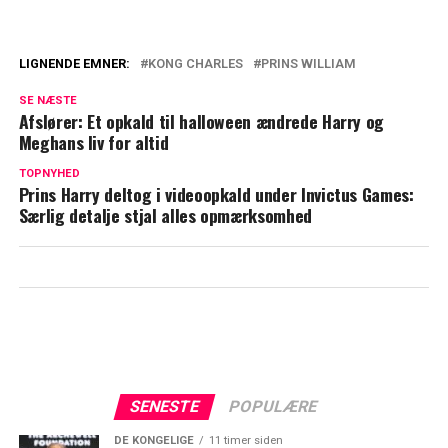
LIGNENDE EMNER:
KONG CHARLES
PRINS WILLIAM
Afslører nye detaljer om Harry og
SE NÆSTE
Charles' betændte forhold
Afslører: Et opkald til halloween ændrede Harry og
Meghans liv for altid
Afslører: Bag paladsets lukkede døre er
kong Charles en helt anden
TOPNYHED
Prins Harry deltog i videoopkald under Invictus Games:
Særlig detalje stjal alles opmærksomhed
SENESTE
POPULÆRE
DE KONGELIGE
11 timer siden