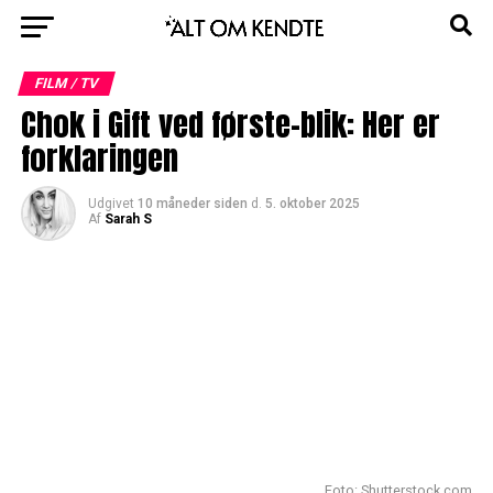
FILM / TV
Chok i Gift ved første-blik: Her er
forklaringen
Udgivet
10 måneder siden
d.
5. oktober 2025
Af
Sarah S
Foto: Shutterstock.com