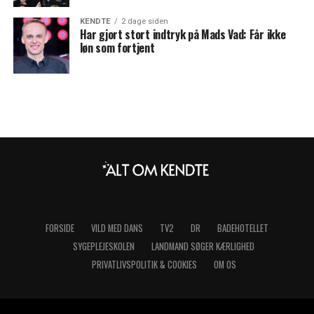
KENDTE
2 dage siden
Har gjort stort indtryk på Mads Vad: Får ikke
løn som fortjent
FORSIDE
VILD MED DANS
TV2
DR
BADEHOTELLET
SYGEPLEJESKOLEN
LANDMAND SØGER KÆRLIGHED
PRIVATLIVSPOLITIK & COOKIES
OM OS