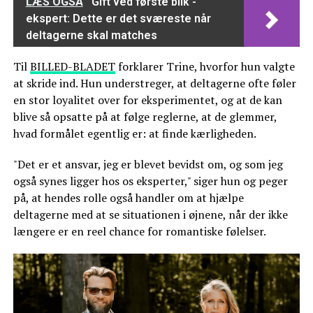
LÆS OGSÅ
'Gift ved første blik'-
ekspert: Dette er det sværeste når
deltagerne skal matches
Til
BILLED-BLADET
forklarer Trine, hvorfor hun valgte
at skride ind. Hun understreger, at deltagerne ofte føler
en stor loyalitet over for eksperimentet, og at de kan
blive så opsatte på at følge reglerne, at de glemmer,
hvad formålet egentlig er: at finde kærligheden.
"Det er et ansvar, jeg er blevet bevidst om, og som jeg
også synes ligger hos os eksperter," siger hun og peger
på, at hendes rolle også handler om at hjælpe
deltagerne med at se situationen i øjnene, når der ikke
længere er en reel chance for romantiske følelser.