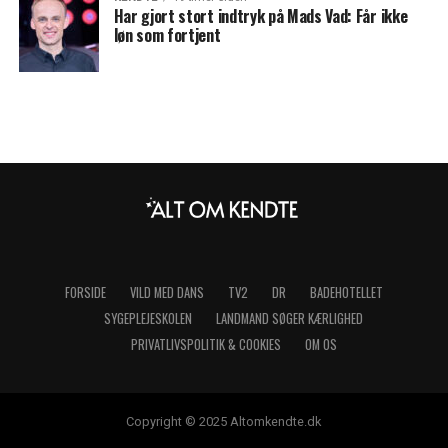
Har gjort stort indtryk på Mads Vad: Får ikke
løn som fortjent
FORSIDE
VILD MED DANS
TV2
DR
BADEHOTELLET
SYGEPLEJESKOLEN
LANDMAND SØGER KÆRLIGHED
PRIVATLIVSPOLITIK & COOKIES
OM OS
Copyright © 2025 Altomkendte.dk