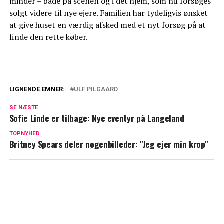
minder – både på scenen og i det hjem, som nu forsøges
solgt videre til nye ejere. Familien har tydeligvis ønsket
at give huset en værdig afsked med et nyt forsøg på at
finde den rette køber.
LIGNENDE EMNER:
ULF PILGAARD
Ulf Pilgaard indrømmer: Sådan påvirker
SE NÆSTE
helbredet hverdagen
Sofie Linde er tilbage: Nye eventyr på Langeland
Bekræfter: Ulf Pilgaard er død
TOPNYHED
Britney Spears deler nøgenbilleder: "Jeg ejer min krop"