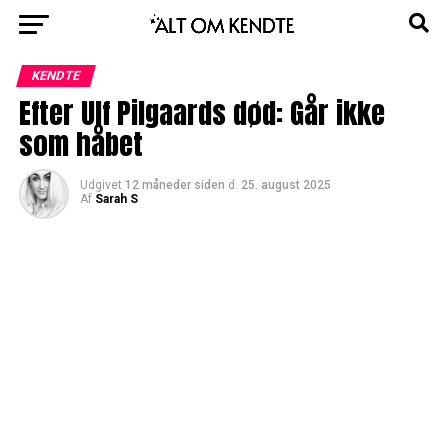
KENDTE
Efter Ulf Pilgaards død: Går ikke
som håbet
Udgivet
12 måneder siden
d.
25. august 2025
Af
Sarah S