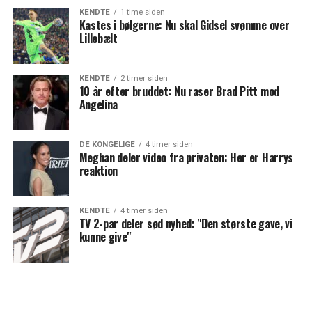
KENDTE
1 time siden
Kastes i bølgerne: Nu skal Gidsel svømme over
Lillebælt
KENDTE
2 timer siden
10 år efter bruddet: Nu raser Brad Pitt mod
Angelina
DE KONGELIGE
4 timer siden
Meghan deler video fra privaten: Her er Harrys
reaktion
KENDTE
4 timer siden
TV 2-par deler sød nyhed: "Den største gave, vi
kunne give"