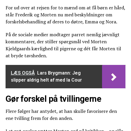
For ud over at rejsen for to mænd om at få børn er hård,
står Frederik og Morten nu med beskyldninger om
forskelsbehandling af deres to døtre, Emma og Nora.
På de sociale medier modtager parret nemlig jævnligt
kommentarer, der stiller spørgsmål ved Morten
Kjeldgaards kærlighed til pigerne og dét får Morten til
at bryde tavsheden.
LÆS OGSÅ
Lars Brygmann: Jeg
slipper aldrig helt af med la Cour
Gør forskel på tvillingerne
Flere følger har antydet, at han skulle favorisere den
ene tvilling frem for den anden.
I et nyt opslag
sætter Morten ord på kritikken – og slår