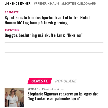
LIGNENDE EMNER:
FREDERIK HAUN
MORTEN KJELDGAARD
Kæmpe overraskelse til Frederik og
SE NÆSTE
Morten: "Vi føler os meget heldige"
Synet knuste hendes hjerte: Lise-Lotte fra 'Hotel
Romantik' tog ham på fersk gerning
Tårevædet Frederik Haun sætter ord på
svære følelser
TOPNYHED
Geggos beslutning må skuffe fans: "Ikke nu"
SENESTE
POPULÆRE
KENDTE
19 minutter siden
Stephanie Siguenza reagerer på kollegas død:
"Jeg tænker især på hendes børn"