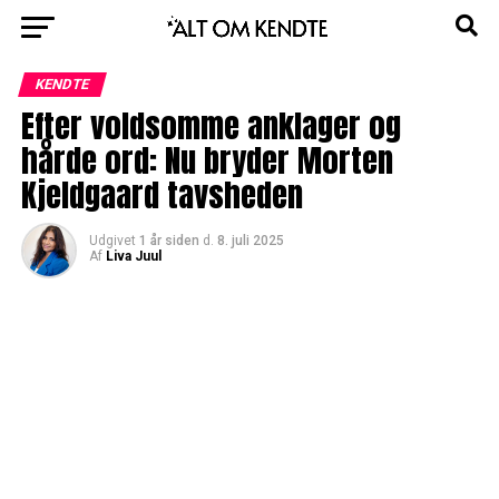
KENDTE
Efter voldsomme anklager og
hårde ord: Nu bryder Morten
Kjeldgaard tavsheden
Udgivet
1 år siden
d.
8. juli 2025
Af
Liva Juul