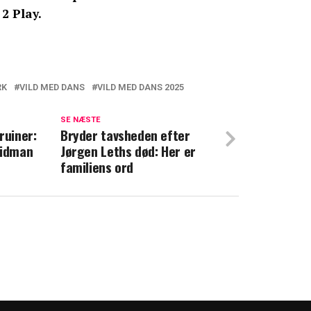
 2 Play.
RK
VILD MED DANS
VILD MED DANS 2025
for første gang sin historie før 'Vild med
are hårdt"
SE NÆSTE
ruiner:
Bryder tavsheden efter
Kidman
Jørgen Leths død: Her er
nye kærlighed: Viser for første gang
familiens ord