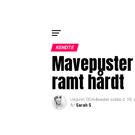
KENDTE
Mavepuster t
ramt hårdt
Udgivet
10 måneder siden
d.
10. 
Af
Sarah S