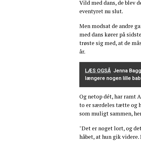
Vild med dans, de blev de
eventyret nu slut.
Men modsat de andre gang
med dans kører på sidste
trøste sig med, at de mås
år.
LÆS OGSÅ
Jenna Bagge
længere nogen lille bab
Og netop dét, har ramt A
to er særdeles tætte og 
som muligt sammen, her 
"Det er noget lort, og de
håbet, at hun gik videre.