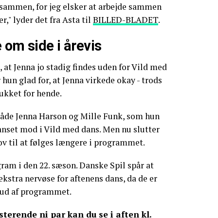
sammen, for jeg elsker at arbejde sammen
," lyder det fra Asta til
BILLED-BLADET
.
 om side i årevis
 at Jenna jo stadig findes uden for Vild med
hun glad for, at Jenna virkede okay - trods
ukket for hende.
 både Jenna Harson og Mille Funk, som hun
anset mod i Vild med dans. Men nu slutter
lov til at følges længere i programmet.
gram i den 22. sæson. Danske Spil spår at
ekstra nervøse for aftenens dans, da de er
e ud af programmet.
terende ni par kan du se i aften kl.