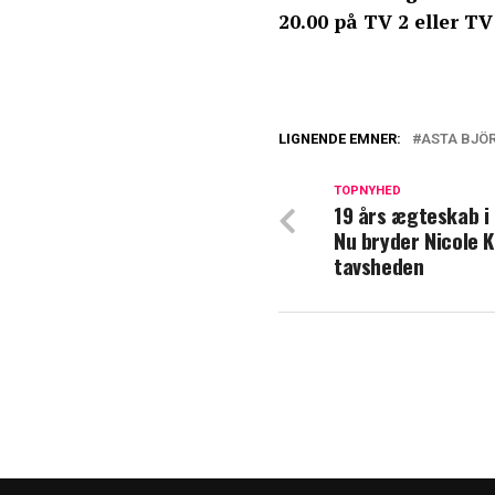
20.00 på TV 2 eller TV
LIGNENDE EMNER:
ASTA BJÖ
Asta Björk deler 
dans': "Alt var b
TOPNYHED
19 års ægteskab i 
Nu bryder Nicole 
Michael Olesens 
tavsheden
kæresten frem