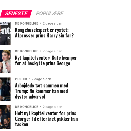
SENESTE
POPULÆRE
DE KONGELIGE
2 dage siden
Kongehusekspert er rystet:
Afpresser prins Harry sin far?
DE KONGELIGE
2 dage siden
Nyt kapitel venter: Kate kæmper
for at beskytte prins George
POLITIK
2 dage siden
Arbejdede tæt sammen med
Trump: Nu kommer han med
dyster advarsel
DE KONGELIGE
2 dage siden
Helt nyt kapitel venter for prins
George: Til efteråret pakker han
tasken