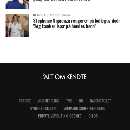
KENDTE
8 timer siden
Stephanie Siguenza reagerer på kollegas død:
"Jeg tænker især på hendes børn"
FORSIDE
VILD MED DANS
TV2
DR
BADEHOTELLET
SYGEPLEJESKOLEN
LANDMAND SØGER KÆRLIGHED
PRIVATLIVSPOLITIK & COOKIES
OM OS