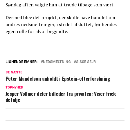
Søndag aften valgte hun at træde tilbage som vært.
Dermed blev det projekt, der skulle have handlet om
andres nedsmeltninger, i stedet afsluttet, før hendes
egen rolle for alvor begyndte.
LIGNENDE EMNER:
NEDSMELTNING
SISSE SEJR
Sisse Sejr er sigtet for stalking: Nu er der
SE NÆSTE
nyt i sagen
Peter Mandelson anholdt i Epstein-efterforskning
Nye detaljer om chikanesagen mod Sisse
TOPNYHED
Jesper Vollmer deler billeder fra privaten: Viser fræk
Sejr: Kostede offeret over 2800 kroner
detalje