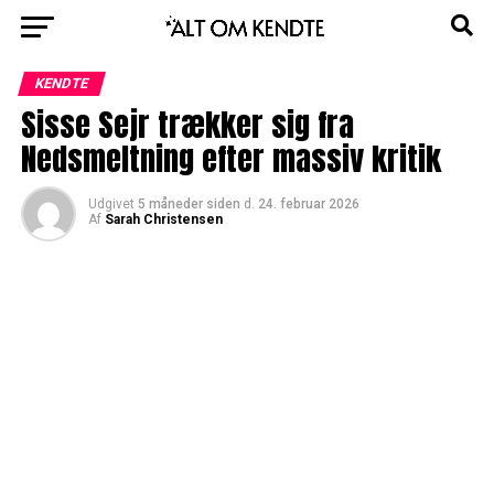
KENDTE
Sisse Sejr trækker sig fra
Nedsmeltning efter massiv kritik
Udgivet
5 måneder siden
d.
24. februar 2026
Af
Sarah Christensen