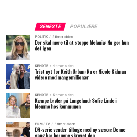
SENESTE
POPULÆRE
POLITIK
2 timer siden
Der skal mere til at stoppe Melania: Nu gør hun
det igen
KENDTE
4 timer siden
Trist nyt for Keith Urban: Nu er Nicole Kidman
videre med mangemillionær
KENDTE
5 timer siden
Kæmpe brøler på Langeland: Sofie Linde i
klemme hos kommunen
FILM / TV
6 timer siden
DR-serie vender tilbage med ny sæson: Denne
gang har børnene skrevet den