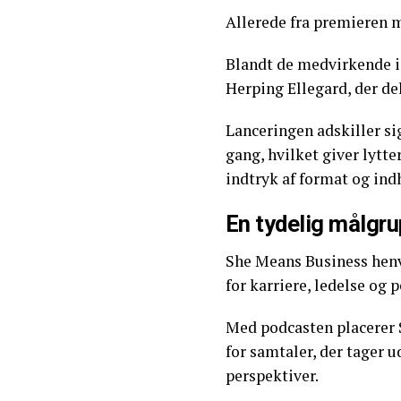
Allerede fra premieren 
Blandt de medvirkende i 
Herping Ellegard, der del
Lanceringen adskiller sig
gang, hvilket giver lytte
indtryk af format og ind
En tydelig målgr
She Means Business henv
for karriere, ledelse og 
Med podcasten placerer S
for samtaler, der tager 
perspektiver.