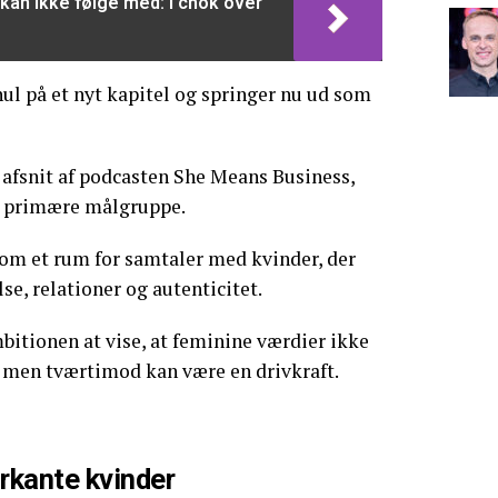
 kan ikke følge med: I chok over
hul på et nyt kapitel og springer nu ud som
afsnit af podcasten She Means Business,
n primære målgruppe.
om et rum for samtaler med kvinder, der
se, relationer og autenticitet.
mbitionen at vise, at feminine værdier ikke
e, men tværtimod kan være en drivkraft.
kante kvinder