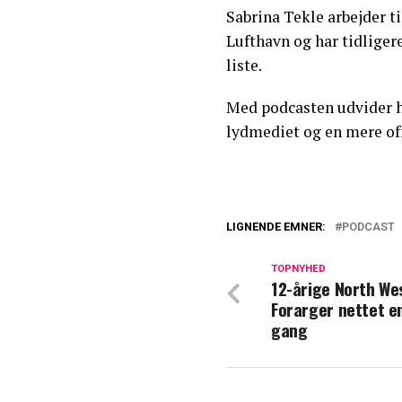
Sabrina Tekle arbejder t
Lufthavn og har tidliger
liste.
Med podcasten udvider hu
lydmediet og en mere off
LIGNENDE EMNER:
PODCAST
Tobias Rahim ov
TOPNYHED
12-årige North We
Så meget tjener
Forarger nettet e
gang