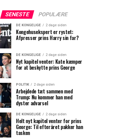
SENESTE
POPULÆRE
DE KONGELIGE
2 dage siden
Kongehusekspert er rystet:
Afpresser prins Harry sin far?
DE KONGELIGE
2 dage siden
Nyt kapitel venter: Kate kæmper
for at beskytte prins George
POLITIK
2 dage siden
Arbejdede tæt sammen med
Trump: Nu kommer han med
dyster advarsel
DE KONGELIGE
2 dage siden
Helt nyt kapitel venter for prins
George: Til efteråret pakker han
tasken