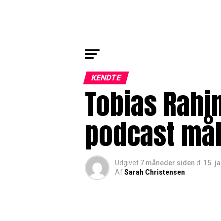
KENDTE
Tobias Rahi
podcast mål
Udgivet
7 måneder siden
d.
15. j
Af
Sarah Christensen