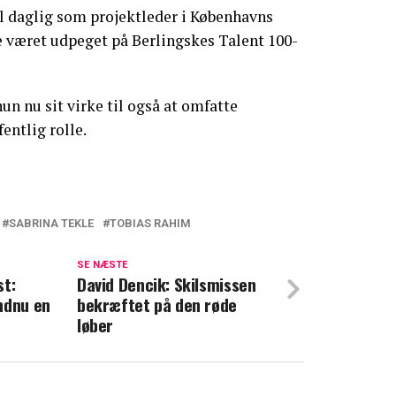
il daglig som projektleder i Københavns
e været udpeget på Berlingskes Talent 100-
n nu sit virke til også at omfatte
entlig rolle.
SABRINA TEKLE
TOBIAS RAHIM
errasker fans med hemmeligt show
SE NÆSTE
st:
 Mascha Vang hver måned
David Dencik: Skilsmissen
ndnu en
bekræftet på den røde
løber