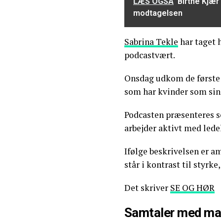
LÆS OGSÅ
Birthe Kjær
modtagelsen
Sabrina Tekle
har taget 
podcastvært.
Onsdag udkom de første 
som har kvinder som si
Podcasten præsenteres s
arbejder aktivt med ledel
Ifølge beskrivelsen er a
står i kontrast til styrk
Det skriver
SE OG HØR
Samtaler med mar