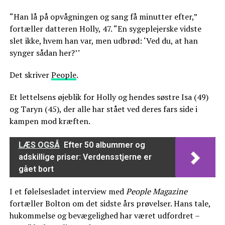
“Han lå på opvågningen og sang få minutter efter,”
fortæller datteren Holly, 47. “En sygeplejerske vidste
slet ikke, hvem han var, men udbrød: ‘Ved du, at han
synger sådan her?’"
Det skriver
People
.
Et lettelsens øjeblik for Holly og hendes søstre Isa (49)
og Taryn (45), der alle har stået ved deres fars side i
kampen mod kræften.
LÆS OGSÅ
Efter 50 albummer og
adskillige priser: Verdensstjerne er
gået bort
I et følelsesladet interview med
People Magazine
fortæller Bolton om det sidste års prøvelser. Hans tale,
hukommelse og bevægelighed har været udfordret –