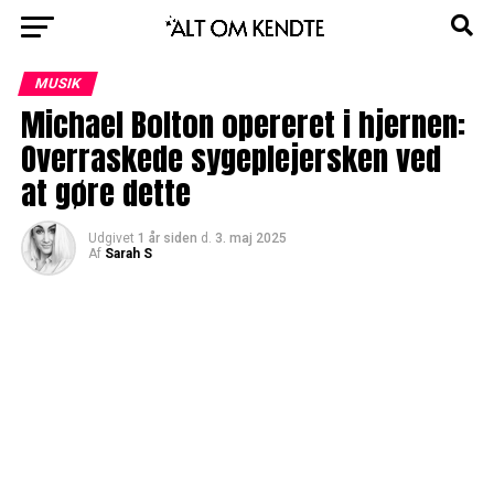
MUSIK
Michael Bolton opereret i hjernen:
Overraskede sygeplejersken ved
at gøre dette
Udgivet
1 år siden
d.
3. maj 2025
Af
Sarah S