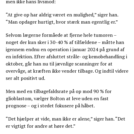
men ikke hans livsmod:
“At give op har aldrig været en mulighed,” siger han.
“Man opdager hurtigt, hvor stærk man egentlig er.”
Selvom lægerne formåede at fjerne hele tumoren –
noget der kun sker i 30-40 % af tilfældene – måtte han
igennem endnu en operation i januar 2024 på grund af
en infektion. Efter afsluttet stråle- og kemobehandling i
oktober, går han nu til jævnlige scanninger for at
overvåge, at kræften ikke vender tilbage. Og indtil videre
ser alt positivt ud.
Men med en tilbagefaldsrate på op mod 90 % for
glioblastom, vælger Bolton at leve uden en fast
prognose – og i stedet fokusere på håbet.
“Det hjælper at vide, man ikke er alene,” siger han. “Det
er vigtigt for andre at høre det.”