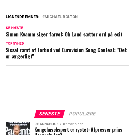
LIGNENDE EMNER:
MICHAEL BOLTON
Dansk musiker hitter i Kina: Ligger
SE NÆSTE
nummer et
Simon Kvamm siger farvel: Oh Land sætter ord på exit
Succesen var ikke uden problemer: ABBA
TOPNYHED
Sissal ramt af forbud ved Eurovision Song Contest: "Det
taler ud
er ærgerligt"
SENESTE
POPULÆRE
DE KONGELIGE
8 timer siden
Kongehusekspert er rystet: Afpresser prins