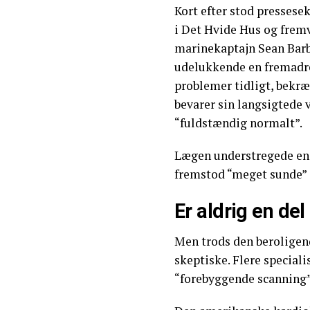
Kort efter stod pressese
i Det Hvide Hus og fremv
marinekaptajn Sean Barb
udelukkende en fremadret
problemer tidligt, bekræf
bevarer sin langsigtede vi
“fuldstændig normalt”.
Lægen understregede endd
fremstod “meget sunde” 
Er aldrig en del 
Men trods den beroligen
skeptiske. Flere speciali
“forebyggende scanning” 