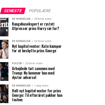
SENESTE
POPULÆRE
DE KONGELIGE
20 timer siden
Kongehusekspert er rystet:
Afpresser prins Harry sin far?
DE KONGELIGE
22 timer siden
Nyt kapitel venter: Kate kæmper
for at beskytte prins George
POLITIK
23 timer siden
Arbejdede tæt sammen med
Trump: Nu kommer han med
dyster advarsel
DE KONGELIGE
1 dag siden
Helt nyt kapitel venter for prins
George: Til efteråret pakker han
tasken