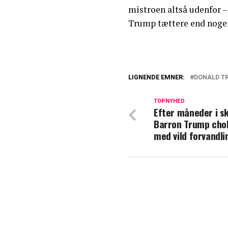
mistroen altså udenfor –
Trump tættere end nogen
LIGNENDE EMNER:
DONALD T
Donald Trump la
sig'
TOPNYHED
Efter måneder i sk
Barron Trump cho
Mette Frederikse
med vild forvandli
ord