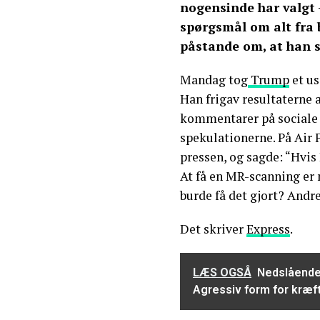
nogensinde har valgt
spørgsmål om alt fra 
påstande om, at han s
Mandag tog
Trump
et us
Han frigav resultaterne a
kommentarer på sociale m
spekulationerne. På Air 
pressen, og sagde: “Hvis I
At få en MR-scanning er 
burde få det gjort? Andre
Det skriver
Express
.
LÆS OGSÅ
Nedslående
Agressiv form for kræf