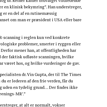
og dr. Reiner kalder ordvalget vildledende
rer en klinisk bekymring”. Han understreger,
g er en del af en rutinemæssig
anset om man er præsident i USA eller bare
R-scanning i reglen kun ved konkrete
ologiske problemer, smerter i ryggen eller
 Derfor mener han, at offentligheden har
 der faktisk udløste scanningen, hvilke
r været hos, og hvilke vurderinger de gav.
pecialisten dr. Vin Gupta, der til The Times
 du er lederen af den frie verden, får du
g uden en tydelig grund… Der findes ikke
reenings-MR’.”
streger, at alt er normalt, vokser