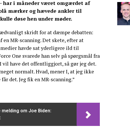
 – har i måneder været omgærdet af
blå mærker og hævede ankler til
kulle døse hen under møder.
ædvanligt skridt for at dæmpe debatten:
f en MR-scanning. Det skete, efter at
edier havde sat yderligere ild til
Force One svarede han selv på spørgsmål fra
 vil have det offentliggjort, så gør jeg det.
meget normalt. Hvad, mener I, at jeg ikke
 får det. Jeg fik en MR-scanning.”
 melding om Joe Biden:
t