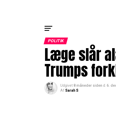
POLITIK
Læge slår al
Trumps fork
Udgivet
8 måneder siden
d.
6. d
Af
Sarah S