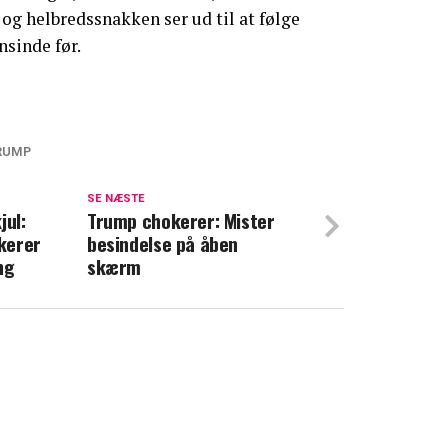
 og helbredssnakken ser ud til at følge
sinde før.
RUMP
nger ud efter Julia Roberts: 'Vil væmme
SE NÆSTE
jul:
Trump chokerer: Mister
kerer
besindelse på åben
n ønsker Trump tillykke: Her er hendes
ng
skærm