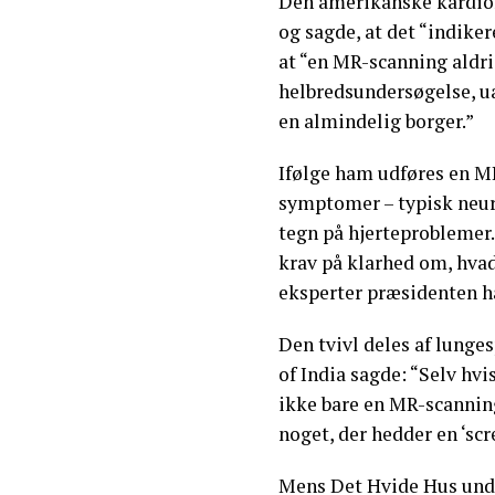
Den amerikanske kardiol
og sagde, at det “indike
at “en MR-scanning aldri
helbredsundersøgelse, u
en almindelig borger.”
Ifølge ham udføres en M
symptomer – typisk neur
tegn på hjerteproblemer.
krav på klarhed om, hvad
eksperter præsidenten ha
Den tvivl deles af lunges
of India sagde: “Selv hvis
ikke bare en MR-scannin
noget, der hedder en ‘sc
Mens Det Hvide Hus under