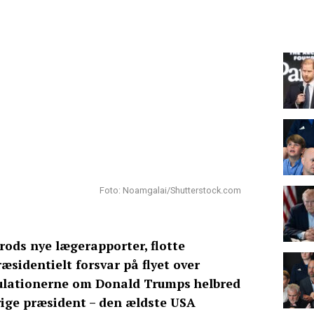
Foto: Noamgalai/Shutterstock.com
Trods nye lægerapporter, flotte
æsidentielt forsvar på flyet over
kulationerne om Donald Trumps helbred
rige præsident – den ældste USA