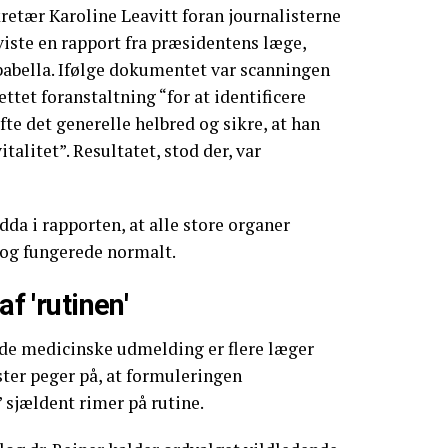
kretær Karoline Leavitt foran journalisterne
iste en rapport fra præsidentens læge,
abella. Ifølge dokumentet var scanningen
tet foranstaltning “for at identificere
te det generelle helbred og sikre, at han
talitet”. Resultatet, stod der, var
a i rapporten, at alle store organer
og fungerede normalt.
af 'rutinen'
de medicinske udmelding er flere læger
ster peger på, at formuleringen
sjældent rimer på rutine.