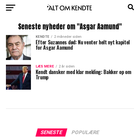
Seneste nyheder om "Asgar Aamund"
KENDTE
2 måneder siden
Efter Suzannes død: Nu venter helt nyt kapitel
for Asgar Aamund
LÆS MERE
2 år siden
Kendt dansker med klar melding: Bakker op om
Trump
SENESTE
POPULÆRE