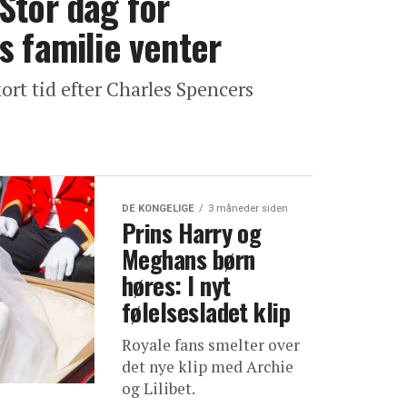
Stor dag for
s familie venter
rt tid efter Charles Spencers
DE KONGELIGE
3 måneder siden
Prins Harry og
Meghans børn
høres: I nyt
følelsesladet klip
Royale fans smelter over
det nye klip med Archie
og Lilibet.