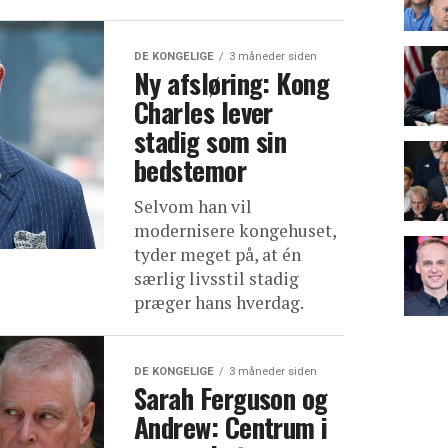
DE KONGELIGE
3 måneder siden
Ny afsløring: Kong
Charles lever
stadig som sin
bedstemor
Selvom han vil
modernisere kongehuset,
tyder meget på, at én
særlig livsstil stadig
præger hans hverdag.
DE KONGELIGE
3 måneder siden
Sarah Ferguson og
Andrew: Centrum i