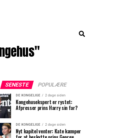
ongehus"
SENESTE
POPULÆRE
DE KONGELIGE
2 dage siden
Kongehusekspert er rystet:
Afpresser prins Harry sin far?
DE KONGELIGE
2 dage siden
Nyt kapitel venter: Kate kæmper
for at beskytte prins George