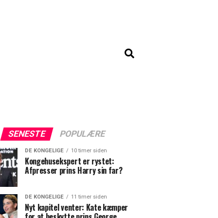
SENESTE
POPULÆRE
DE KONGELIGE
10 timer siden
Kongehusekspert er rystet:
Afpresser prins Harry sin far?
DE KONGELIGE
11 timer siden
Nyt kapitel venter: Kate kæmper
for at beskytte prins George