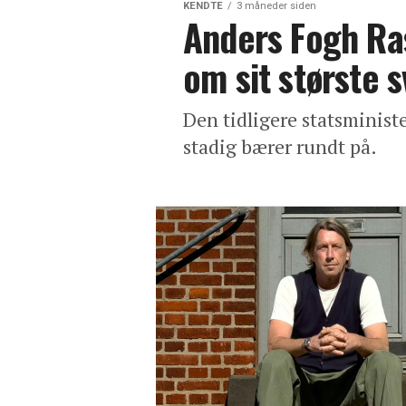
KENDTE
3 måneder siden
Anders Fogh Ra
om sit største s
Den tidligere statsminist
stadig bærer rundt på.