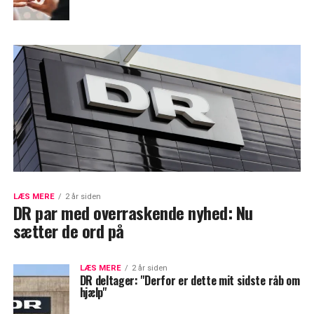
LÆS MERE
2 år siden
DR par med overraskende nyhed: Nu
sætter de ord på
LÆS MERE
2 år siden
DR deltager: "Derfor er dette mit sidste råb om
hjælp"