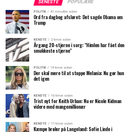
SENESTE
POPULÆRE
POLITIK
41 minutter siden
Ord fra dagbog afsløret: Det sagde Obama om
Trump
KENDTE
2 timer siden
Årgang 20-stjerne i sorg: "Himlen har fået den
smukkeste stjerne"
POLITIK
14 timer siden
Der skal mere til at stoppe Melania: Nu gør hun
det igen
KENDTE
16 timer siden
Trist nyt for Keith Urban: Nu er Nicole Kidman
videre med mangemillionær
KENDTE
17 timer siden
Kæmpe brøler på Langeland: Sofie Linde i