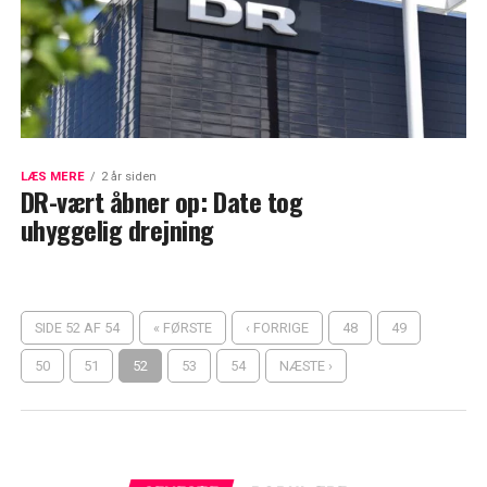
LÆS MERE
2 år siden
DR-vært åbner op: Date tog
uhyggelig drejning
SIDE 52 AF 54
« FØRSTE
‹ FORRIGE
48
49
50
51
52
53
54
NÆSTE ›