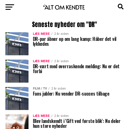
Seneste nyheder om "DR"
LÆS MERE
2 år siden
DR-par åbner op om lang kamp: Håber det vil
lykkedes
LÆS MERE
2 år siden
DR-vært med overraskende melding: Nu er det
forbi
FILM / TV
2 år siden
Fans jubler: Nu vender DR-succes tilbage
LÆS MERE
2 år siden
Blev landskendt i 'Gift ved første blik': Nu deler
hun store nyheder