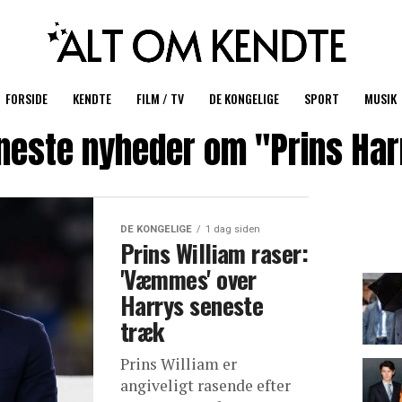
FORSIDE
KENDTE
FILM / TV
DE KONGELIGE
SPORT
MUSIK
neste nyheder om "Prins Har
DE KONGELIGE
1 dag siden
Prins William raser:
'Væmmes' over
Harrys seneste
træk
Prins William er
angiveligt rasende efter