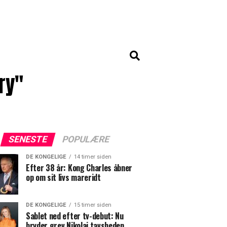
ry"
SENESTE
POPULÆRE
DE KONGELIGE
14 timer siden
Efter 38 år: Kong Charles åbner
op om sit livs mareridt
DE KONGELIGE
15 timer siden
Sablet ned efter tv-debut: Nu
bryder grev Nikolai tavsheden