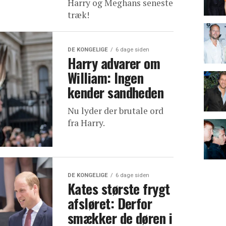
Harry og Meghans seneste
træk!
DE KONGELIGE
6 dage siden
Harry advarer om
William: Ingen
kender sandheden
Nu lyder der brutale ord
fra Harry.
DE KONGELIGE
6 dage siden
Kates største frygt
afsløret: Derfor
smækker de døren i