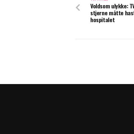
Voldsom ulykke: T
Blachman åbner 
stjerne måtte has
hospitalet