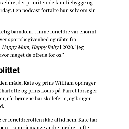
rældre, der prioriterede familiehygge og
erdag. I en podcast fortalte hun selv om sin
kkelig barndom… mine forældre var enormt
ver sportsbegivenhed og råbte fra
i
Happy Mum, Happy Baby
i 2020. "Jeg
hvor meget de ofrede for os."
littet
 den måde, Kate og prins William opdrager
harlotte og prins Louis på. Parret forsøger
er, når børnene har skoleferie, og bruger
d.
e er forældrerollen ikke altid nem. Kate har
 hun – som så mange andre mødre – ofte