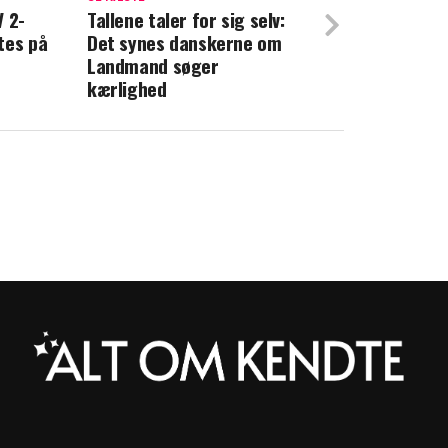
V 2-
Tallene taler for sig selv:
op om sårbart emne: Her er min diagnose
tes på
Det synes danskerne om
Landmand søger
kærlighed