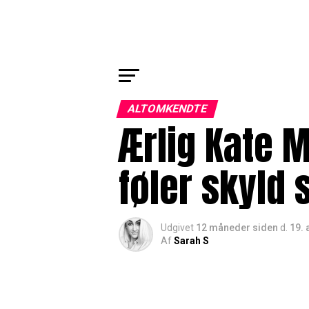
ALTOMKENDTE
Ærlig Kate M
føler skyld 
Udgivet
12 måneder siden
d.
19. 
Af
Sarah S