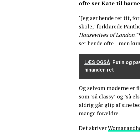
ofte ser Kate til børn
"Jeg ser hende ret tit, f
skole," forklarede Panthe
Housewives of London
. 
ser hende ofte – men kun
LÆS OGSÅ
Putin og pa
hinanden ret
Og selvom møderne er fly
som "så classy" og "så e
aldrig går glip af sine 
mange forældre.
Det skriver
Womanandh