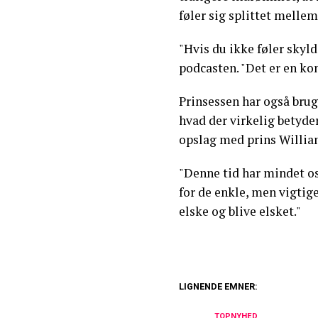
føler sig splittet melle
"Hvis du ikke føler skyld
podcasten. "Det er en ko
Prinsessen har også brugt
hvad der virkelig betyder 
opslag med prins Willia
"Denne tid har mindet o
for de enkle, men vigtige 
elske og blive elsket."
LIGNENDE EMNER:
Dyb kløft i konge
TOPNYHED