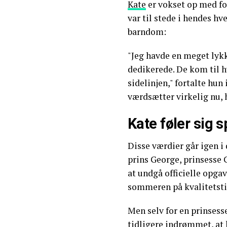
Kate
er vokset op med fo
var til stede i hendes hv
barndom:
"Jeg havde en meget ly
dedikerede. De kom til h
sidelinjen," fortalte hun 
værdsætter virkelig nu, 
Kate føler sig sp
Disse værdier går igen i
prins George, prinsesse C
at undgå officielle opgav
sommeren på kvalitetsti
Men selv for en prinsess
tidligere indrømmet, at