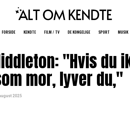
FORSIDE
KENDTE
FILM / TV
DE KONGELIGE
SPORT
MUSIK
iddleton: "Hvis du i
som mor, lyver du,"
august 2025