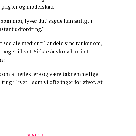
m pligter og moderskab.
 som mor, lyver du," sagde hun ærligt i
nstant udfordring."
 sociale medier til at dele sine tanker om,
noget i livet. Sidste år skrev hun i et
m:
s om at reflektere og være taknemmelige
ting i livet – som vi ofte tager for givet. At
familien: William og Kate vil ikke tilgive
SE NÆSTE