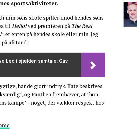
enes sportsaktiviteter.
ordi min søns skole spiller imod hendes søns
a til
Hello!
ved premieren på
The Real
"Vi er enten på hendes skole eller min. Jeg
 på afstand."
ve Leo i sjælden samtale: Gav
gtige, har de gjort indtryk. Kate beskrives
lskværdig", og Panthea fremhæver, at "hun
børns kampe" – noget, der vækker respekt hos
ome
.