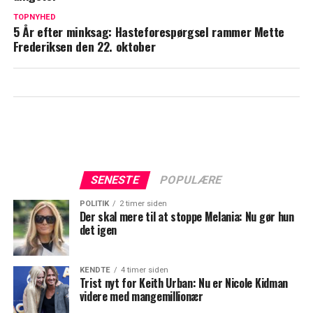
Blachman åbner op om sårbart emne: Her
TOPNYHED
er min diagnose
5 År efter minksag: Hasteforespørgsel rammer Mette
Frederiksen den 22. oktober
SENESTE
POPULÆRE
POLITIK
2 timer siden
Der skal mere til at stoppe Melania: Nu gør hun
det igen
KENDTE
4 timer siden
Trist nyt for Keith Urban: Nu er Nicole Kidman
videre med mangemillionær