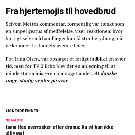
Fra hjertemojis til hovedbrud
Selvom Mettes kommentar, formentlig var tænkt som
en simpel gestus af medfølelse, viser reaktionen, hvor
hurtigt selv små handlinger kan få stor betydning, når
de kommer fra landets øverste leder.
For Irina Olsen, var opslaget et ærligt indblik i en svær
tid, men for TV 2 Echo blev det en anledning til at
minde statsministeren om noget andet:
At danske
unge, stadig venter på svar.
LIGNENDE EMNER:
Dyb kløft i kongefamilien: William og
SE NÆSTE
Janni Ree overrasker efter drama: Nu vil hun ikke
Kate vil ikke tilgive
alligevel