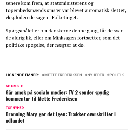
senere kom frem, at statsministerens og
topembedsmænds sms’er var blevet automatisk slettet,
eksploderede sagen i Folketinget.
Spørgsmålet er om danskerne denne gang, får de svar
de aldrig fik, eller om Minksagen fortsætter, som det
politiske spøgelse, der nægter at dø.
LIGNENDE EMNER:
METTE FREDERIKSEN
NYHEDER
POLITIK
Mette Frederiksen går forrest: Jeg gør det
SE NÆSTE
selv - og det burde du også
Går amok på sociale medier: TV 2 sender spydig
kommentar til Mette Frederiksen
Det er rigtigt nok: Nu bekræfter Mette
TOPNYHED
Frederiksen
Dronning Mary gør det igen: Trækker overskrifter i
udlandet