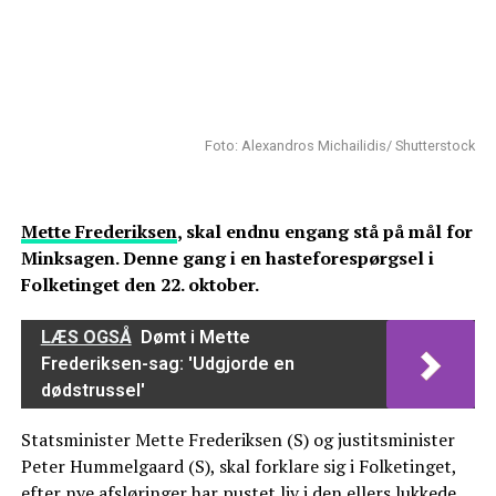
Foto: Alexandros Michailidis/ Shutterstock
Mette Frederiksen
, skal endnu engang stå på mål for
Minksagen. Denne gang i en hasteforespørgsel i
Folketinget den 22. oktober.
LÆS OGSÅ
Dømt i Mette
Frederiksen-sag: 'Udgjorde en
dødstrussel'
Statsminister Mette Frederiksen (S) og justitsminister
Peter Hummelgaard (S), skal forklare sig i Folketinget,
efter nye afsløringer har pustet liv i den ellers lukkede