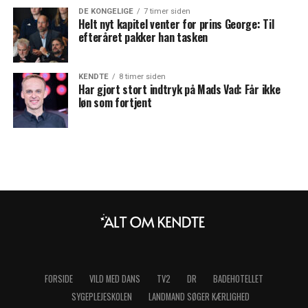
DE KONGELIGE
7 timer siden
Helt nyt kapitel venter for prins George: Til
efteråret pakker han tasken
KENDTE
8 timer siden
Har gjort stort indtryk på Mads Vad: Får ikke
løn som fortjent
FORSIDE
VILD MED DANS
TV2
DR
BADEHOTELLET
SYGEPLEJESKOLEN
LANDMAND SØGER KÆRLIGHED