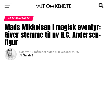
ALTOMKENDTE
Mads Mikkelsen i magisk eventyr:
Giver stemme til ny H.C. Andersen-
figur
Udgivet
10 måneder siden
d.
8. oktober 2025
Af
Sarah S