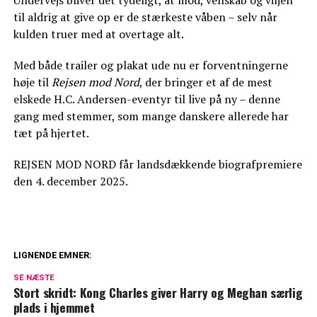
Undervejs bliver det tydeligt, at mod, venskab og viljen
til aldrig at give op er de stærkeste våben – selv når
kulden truer med at overtage alt.
Med både trailer og plakat ude nu er forventningerne
høje til
Rejsen mod Nord
, der bringer et af de mest
elskede H.C. Andersen-eventyr til live på ny – denne
gang med stemmer, som mange danskere allerede har
tæt på hjertet.
REJSEN MOD NORD får landsdækkende biografpremiere
den 4. december 2025.
LIGNENDE EMNER:
Dyb kløft i kongefamilien: William og
SE NÆSTE
Kate vil ikke tilgive
Stort skridt: Kong Charles giver Harry og Meghan særlig
plads i hjemmet