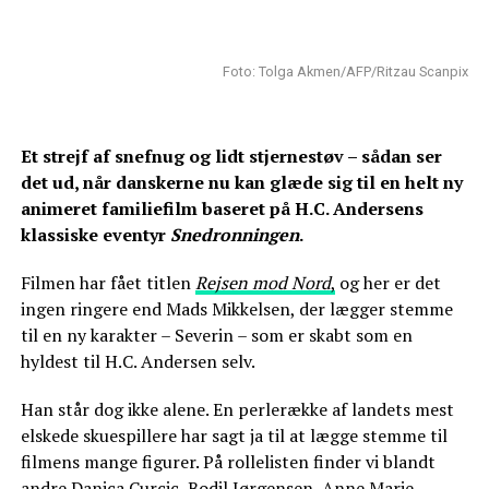
Foto: Tolga Akmen/AFP/Ritzau Scanpix
Et strejf af snefnug og lidt stjernestøv – sådan ser
det ud, når danskerne nu kan glæde sig til en helt ny
animeret familiefilm baseret på H.C. Andersens
klassiske eventyr
Snedronningen
.
Filmen har fået titlen
Rejsen mod Nord
,
og her er det
ingen ringere end Mads Mikkelsen, der lægger stemme
til en ny karakter – Severin – som er skabt som en
hyldest til H.C. Andersen selv.
Han står dog ikke alene. En perlerække af landets mest
elskede skuespillere har sagt ja til at lægge stemme til
filmens mange figurer. På rollelisten finder vi blandt
andre Danica Curcic, Bodil Jørgensen, Anne Marie