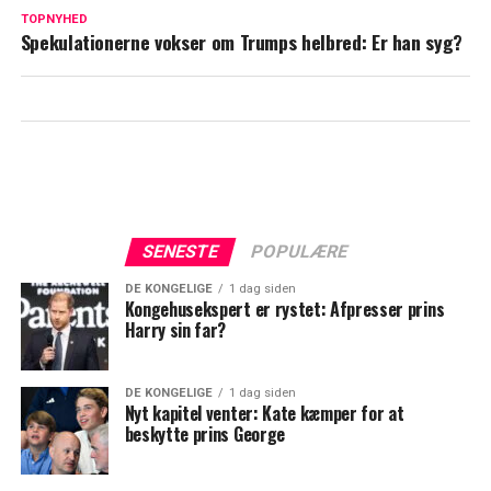
Blachman åbner op om sårbart emne: Her
TOPNYHED
er min diagnose
Spekulationerne vokser om Trumps helbred: Er han syg?
SENESTE
POPULÆRE
DE KONGELIGE
1 dag siden
Kongehusekspert er rystet: Afpresser prins
Harry sin far?
DE KONGELIGE
1 dag siden
Nyt kapitel venter: Kate kæmper for at
beskytte prins George