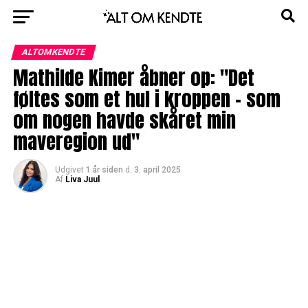
ALTOMKENDTE
Mathilde Kimer åbner op: "Det
føltes som et hul i kroppen - som
om nogen havde skåret min
maveregion ud"
Udgivet
1 år siden
d.
3. april 2025
Af
Liva Juul