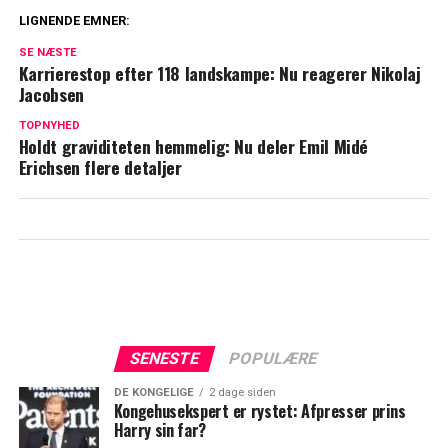
LIGNENDE EMNER:
Asta Björk deler for første gang sin
SE NÆSTE
historie før 'Vild med dans': "Alt var bare
Karrierestop efter 118 landskampe: Nu reagerer Nikolaj
Jacobsen
hårdt"
TOPNYHED
Prinsesse Kate fylder 43: Ekspert afslører
Holdt graviditeten hemmelig: Nu deler Emil Midé
prins Williams særlige planer
Erichsen flere detaljer
SENESTE
POPULÆRE
DE KONGELIGE
2 dage siden
Kongehusekspert er rystet: Afpresser prins
Harry sin far?