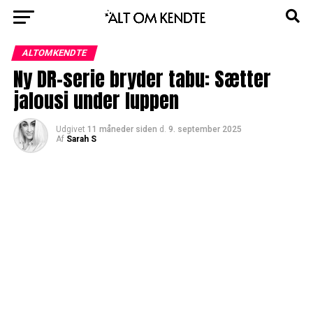
ALTOMKENDTE
Ny DR-serie bryder tabu: Sætter
jalousi under luppen
Udgivet
11 måneder siden
d.
9. september 2025
Af
Sarah S