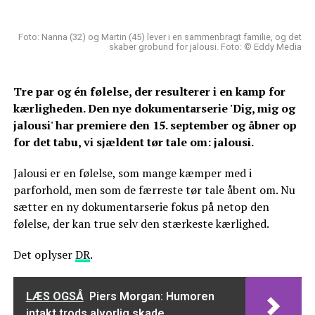
Foto: Nanna (32) og Martin (45) lever i en sammenbragt familie, og det
skaber grobund for jalousi. Foto: © Eddy Media
Tre par og én følelse, der resulterer i en kamp for
kærligheden. Den nye dokumentarserie 'Dig, mig og
jalousi' har premiere den 15. september og åbner op
for det tabu, vi sjældent tør tale om: jalousi.
Jalousi er en følelse, som mange kæmper med i
parforhold, men som de færreste tør tale åbent om. Nu
sætter en ny dokumentarserie fokus på netop den
følelse, der kan true selv den stærkeste kærlighed.
Det oplyser
DR
.
LÆS OGSÅ
Piers Morgan: Humoren
intakt trods alvorlig skade