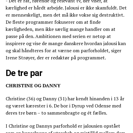
- Det er råt, rørende og relevant tv, der viser, at
kærlighed er hårdt arbejde. Jalousi er ikke skamfuldt. Det
er menneskeligt, men det må ikke vokse sig destruktivt.
De fleste programmer fokuserer om at finde
kærligheden, men ikke særlig mange handler om at
passe på den. Ambitionen med serien er netop at
inspirere og vise de mange danskere hvordan jalousi kan
og skal håndteres for at værne om parforholdet, siger
Irene Strøyer, der er redaktør på programmet.
De tre par
CHRISTINE OG DANNY
Christine (36) og Danny (31) har kendt hinanden i 13 år
og været kærester i 6. De bor i Dyrup ved Odense med
deres tre børn – to sammenbragte og ét fælles.
I Christine og Dannys parforhold er jalousien opstået
som en konsekvens af utroskab og mistillid mellem dem