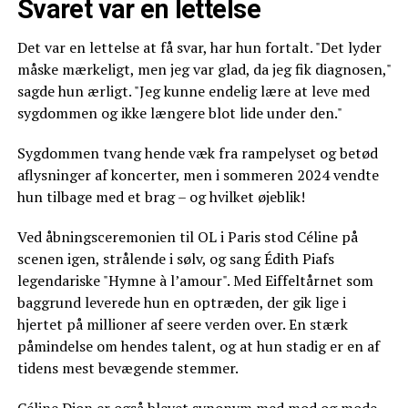
Svaret var en lettelse
Det var en lettelse at få svar, har hun fortalt. "Det lyder
måske mærkeligt, men jeg var glad, da jeg fik diagnosen,"
sagde hun ærligt. "Jeg kunne endelig lære at leve med
sygdommen og ikke længere blot lide under den."
Sygdommen tvang hende væk fra rampelyset og betød
aflysninger af koncerter, men i sommeren 2024 vendte
hun tilbage med et brag – og hvilket øjeblik!
Ved åbningsceremonien til OL i Paris stod Céline på
scenen igen, strålende i sølv, og sang Édith Piafs
legendariske "Hymne à l’amour". Med Eiffeltårnet som
baggrund leverede hun en optræden, der gik lige i
hjertet på millioner af seere verden over. En stærk
påmindelse om hendes talent, og at hun stadig er en af
tidens mest bevægende stemmer.
Céline Dion
er også blevet synonym med mod og mode.