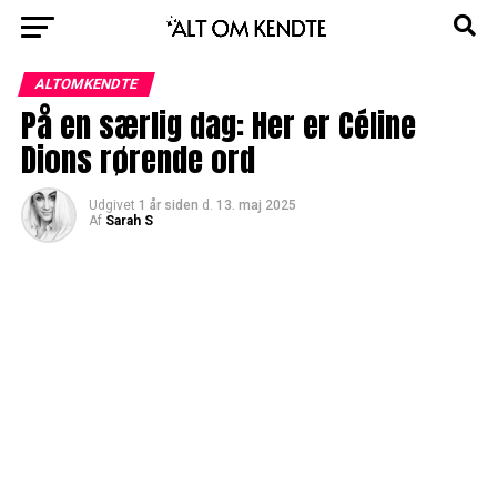
ALTOMKENDTE
På en særlig dag: Her er Céline
Dions rørende ord
Udgivet
1 år siden
d.
13. maj 2025
Af
Sarah S