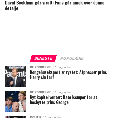
David Beckham går viralt: Fans går amok over denne
detalje
SENESTE
POPULÆRE
DE KONGELIGE
1 dag siden
Kongehusekspert er rystet: Afpresser prins
Harry sin far?
DE KONGELIGE
1 dag siden
Nyt kapitel venter: Kate kæmper for at
beskytte prins George
POLITIK
1 dag siden