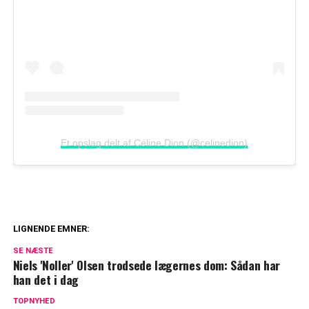
Et opslag delt af Céline Dion (@celinedion)
LIGNENDE EMNER:
Dyb kløft i kongefamilien: William og
SE NÆSTE
Kate vil ikke tilgive
Niels 'Noller' Olsen trodsede lægernes dom: Sådan har
han det i dag
Blachman åbner op om sårbart emne: Her
TOPNYHED
er min diagnose