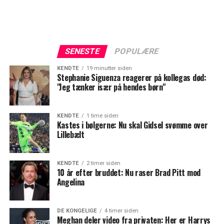
SENESTE
POPULÆRE
KENDTE
19 minutter siden
Stephanie Siguenza reagerer på kollegas død:
"Jeg tænker især på hendes børn"
KENDTE
1 time siden
Kastes i bølgerne: Nu skal Gidsel svømme over
Lillebælt
KENDTE
2 timer siden
10 år efter bruddet: Nu raser Brad Pitt mod
Angelina
DE KONGELIGE
4 timer siden
Meghan deler video fra privaten: Her er Harrys