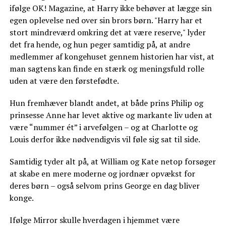
ifølge OK! Magazine, at Harry ikke behøver at lægge sin
egen oplevelse ned over sin brors børn. "Harry har et
stort mindreværd omkring det at være reserve," lyder
det fra hende, og hun peger samtidig på, at andre
medlemmer af kongehuset gennem historien har vist, at
man sagtens kan finde en stærk og meningsfuld rolle
uden at være den førstefødte.
Hun fremhæver blandt andet, at både prins Philip og
prinsesse Anne har levet aktive og markante liv uden at
være “nummer ét” i arvefølgen – og at Charlotte og
Louis derfor ikke nødvendigvis vil føle sig sat til side.
Samtidig tyder alt på, at William og Kate netop forsøger
at skabe en mere moderne og jordnær opvækst for
deres børn – også selvom prins George en dag bliver
konge.
Ifølge Mirror skulle hverdagen i hjemmet være