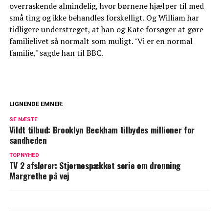
overraskende almindelig, hvor børnene hjælper til med
små ting og ikke behandles forskelligt. Og William har
tidligere understreget, at han og Kate forsøger at gøre
familielivet så normalt som muligt. "Vi er en normal
familie," sagde han til BBC.
LIGNENDE EMNER:
Dyb kløft i kongefamilien: William og
SE NÆSTE
Kate vil ikke tilgive
Vildt tilbud: Brooklyn Beckham tilbydes millioner for
sandheden
Blachman åbner op om sårbart emne: Her
TOPNYHED
er min diagnose
TV 2 afslører: Stjernespækket serie om dronning
Margrethe på vej