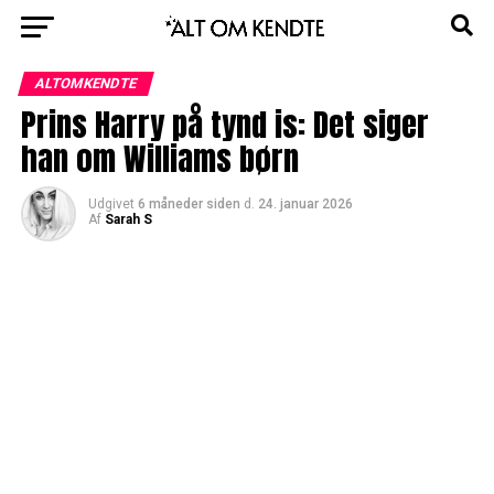
ALTOMKENDTE
Prins Harry på tynd is: Det siger
han om Williams børn
Udgivet
6 måneder siden
d.
24. januar 2026
Af
Sarah S