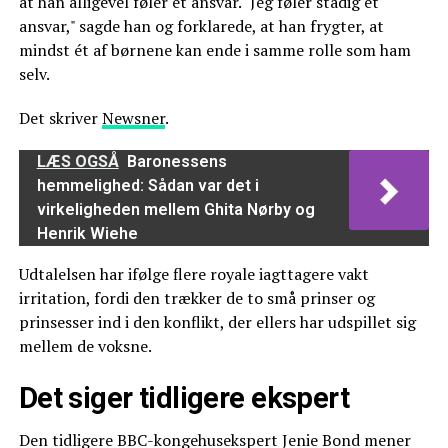
at han alligevel føler et ansvar. "Jeg føler stadig et
ansvar," sagde han og forklarede, at han frygter, at
mindst ét af børnene kan ende i samme rolle som ham
selv.
Det skriver
Newsner
.
LÆS OGSÅ
Baronessens
hemmelighed: Sådan var det i
virkeligheden mellem Ghita Nørby og
Henrik Wiehe
Udtalelsen har ifølge flere royale iagttagere vakt
irritation, fordi den trækker de to små prinser og
prinsesser ind i den konflikt, der ellers har udspillet sig
mellem de voksne.
Det siger tidligere ekspert
Den tidligere BBC-kongehusekspert Jenie Bond mener