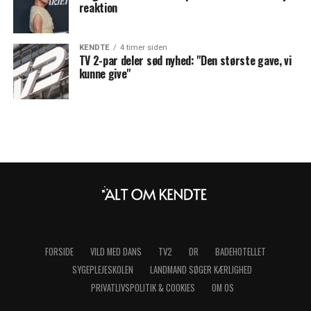
reaktion
KENDTE
4 timer siden
TV 2-par deler sød nyhed: "Den største gave, vi
kunne give"
FORSIDE
VILD MED DANS
TV2
DR
BADEHOTELLET
SYGEPLEJESKOLEN
LANDMAND SØGER KÆRLIGHED
PRIVATLIVSPOLITIK & COOKIES
OM OS