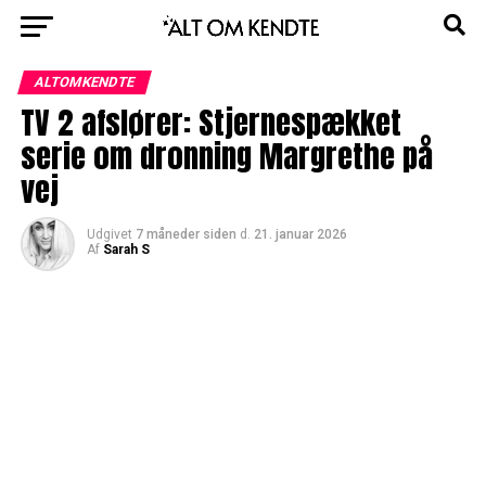
ALTOMKENDTE
TV 2 afslører: Stjernespækket
serie om dronning Margrethe på
vej
Udgivet
7 måneder siden
d.
21. januar 2026
Af
Sarah S