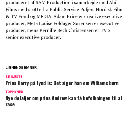
produceret af SAM Production i samarbejde med Ahil
Films med støtte fra Public Service Puljen, Nordisk Film
& TV Fond og MEDIA. Adam Price er creative executive
producer, Meta Louise Foldager Sørensen er executive
producer, mens Pernille Bech Christensen er TV 2
senior executive producer.
LIGNENDE EMNER:
Dyb kløft i kongefamilien: William og
SE NÆSTE
Kate vil ikke tilgive
Prins Harry på tynd is: Det siger han om Williams børn
TOPNYHED
Blachman åbner op om sårbart emne: Her
Nye detaljer om prins Andrew kan få befolkningen til at
er min diagnose
rase