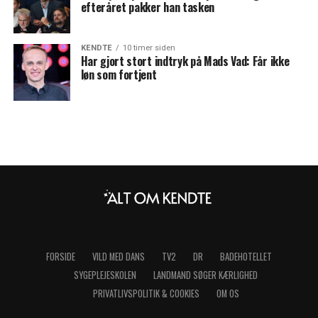
efteråret pakker han tasken
KENDTE
10 timer siden
Har gjort stort indtryk på Mads Vad: Får ikke
løn som fortjent
FORSIDE
VILD MED DANS
TV2
DR
BADEHOTELLET
SYGEPLEJESKOLEN
LANDMAND SØGER KÆRLIGHED
PRIVATLIVSPOLITIK & COOKIES
OM OS