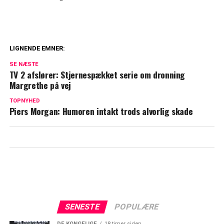
LIGNENDE EMNER:
Dyb kløft i kongefamilien: William og
SE NÆSTE
Kate vil ikke tilgive
TV 2 afslører: Stjernespækket serie om dronning
Margrethe på vej
Blachman åbner op om sårbart emne: Her
TOPNYHED
er min diagnose
Piers Morgan: Humoren intakt trods alvorlig skade
SENESTE
POPULÆRE
DE KONGELIGE
18 timer siden