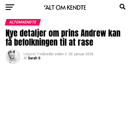
ALTOMKENDTE
Nye detaljer om prins Andrew kan
få befolkningen til at rase
Udgivet
7 måneder siden
d.
20. januar 2026
Af
Sarah S