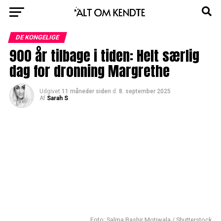
DE KONGELIGE
900 år tilbage i tiden: Helt særlig
dag for dronning Margrethe
Udgivet
11 måneder siden
d.
8. september 2025
Af
Sarah S
Foto: Salma Bashir Motiwala / Shutterstock