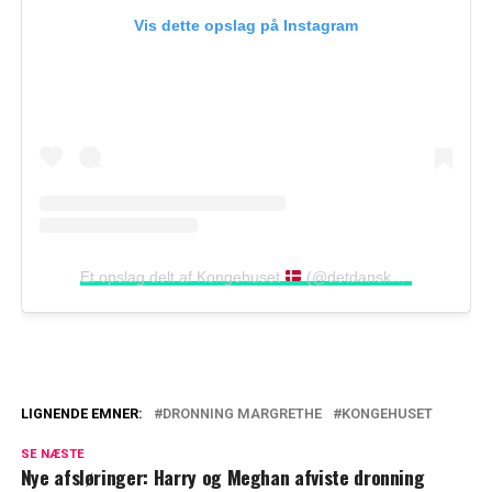
Vis dette opslag på Instagram
Et opslag delt af Kongehuset
(@detdanskekongehus)
LIGNENDE EMNER:
DRONNING MARGRETHE
KONGEHUSET
Kommer bag på mange: Årets Tivoli-
SE NÆSTE
juleeventyr gemmer på en kongelig
Nye afsløringer: Harry og Meghan afviste dronning
hemmelighed