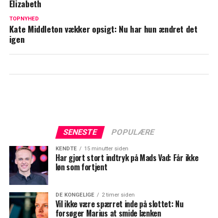
Elizabeth
Fotograf overværede dronning
TOPNYHED
Kate Middleton vækker opsigt: Nu har hun ændret det
Margrethes abdicering helt tæt på: Denne
igen
detalje vakte undren
SENESTE
POPULÆRE
KENDTE
15 minutter siden
Har gjort stort indtryk på Mads Vad: Får ikke
løn som fortjent
DE KONGELIGE
2 timer siden
Vil ikke være spærret inde på slottet: Nu
forsøger Marius at smide lænken