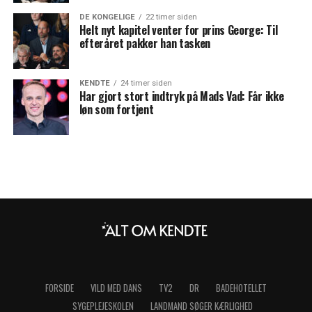
DE KONGELIGE
22 timer siden
Helt nyt kapitel venter for prins George: Til
efteråret pakker han tasken
KENDTE
24 timer siden
Har gjort stort indtryk på Mads Vad: Får ikke
løn som fortjent
FORSIDE
VILD MED DANS
TV2
DR
BADEHOTELLET
SYGEPLEJESKOLEN
LANDMAND SØGER KÆRLIGHED