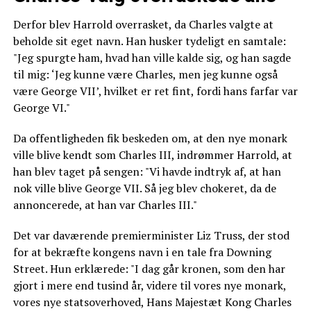
Derfor blev Harrold overrasket, da Charles valgte at
beholde sit eget navn. Han husker tydeligt en samtale:
"Jeg spurgte ham, hvad han ville kalde sig, og han sagde
til mig: ‘Jeg kunne være Charles, men jeg kunne også
være George VII’, hvilket er ret fint, fordi hans farfar var
George VI."
Da offentligheden fik beskeden om, at den nye monark
ville blive kendt som Charles III, indrømmer Harrold, at
han blev taget på sengen: "Vi havde indtryk af, at han
nok ville blive George VII. Så jeg blev chokeret, da de
annoncerede, at han var Charles III."
Det var daværende premierminister Liz Truss, der stod
for at bekræfte kongens navn i en tale fra Downing
Street. Hun erklærede: "I dag går kronen, som den har
gjort i mere end tusind år, videre til vores nye monark,
vores nye statsoverhoved, Hans Majestæt Kong Charles