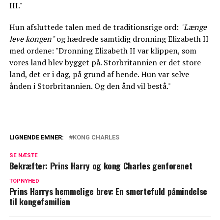
III."
Hun afsluttede talen med de traditionsrige ord:
"Længe
leve kongen"
og hædrede samtidig dronning Elizabeth II
med ordene: "Dronning Elizabeth II var klippen, som
vores land blev bygget på. Storbritannien er det store
land, det er i dag, på grund af hende. Hun var selve
ånden i Storbritannien. Og den ånd vil bestå."
LIGNENDE EMNER:
KONG CHARLES
Nyt portræt af kong Charles forarger
SE NÆSTE
Bekræfter: Prins Harry og kong Charles genforenet
Afslører: Har aldrig været mere rasende
over Harry og Meghan
TOPNYHED
Prins Harrys hemmelige brev: En smertefuld påmindelse
til kongefamilien