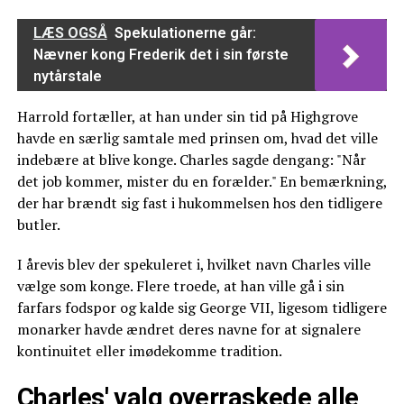
LÆS OGSÅ
Spekulationerne går:
Nævner kong Frederik det i sin første
nytårstale
Harrold fortæller, at han under sin tid på Highgrove
havde en særlig samtale med prinsen om, hvad det ville
indebære at blive konge. Charles sagde dengang: "Når
det job kommer, mister du en forælder." En bemærkning,
der har brændt sig fast i hukommelsen hos den tidligere
butler.
I årevis blev der spekuleret i, hvilket navn Charles ville
vælge som konge. Flere troede, at han ville gå i sin
farfars fodspor og kalde sig George VII, ligesom tidligere
monarker havde ændret deres navne for at signalere
kontinuitet eller imødekomme tradition.
Charles' valg overraskede alle