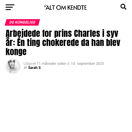
DE KONGELIGE
Arbejdede for prins Charles i syv
år: Én ting chokerede da han blev
konge
Udgivet
11 måneder siden
d.
10. september 2025
Af
Sarah S