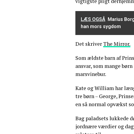
vigtigste pligt derhjem
LÆS OGSÅ
Marius Borg
han mors sygdom
Det skriver
The Mirror.
Som ældste barn af Prin
ansvar, som mange børn 
marsvinebur.
Kate og William har længe
tre børn – George, Prinse
en så normal opvækst som
Bag paladsets lukkede d
jordnære værdier og dagl