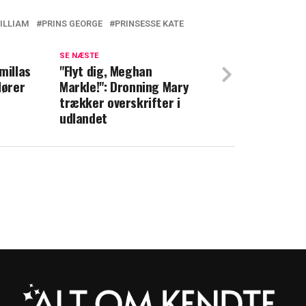
ILLIAM
PRINS GEORGE
PRINSESSE KATE
ækker opsigt: Ekspert peger på flere
SE NÆSTE
millas
"Flyt dig, Meghan
lører
Markle!": Dronning Mary
ce med ny besked: Deler helt nyt om
trækker overskrifter i
udlandet