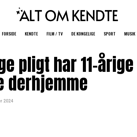
FORSIDE
KENDTE
FILM / TV
DE KONGELIGE
SPORT
MUSIK
e pligt har 11-årige
ge derhjemme
r 2024