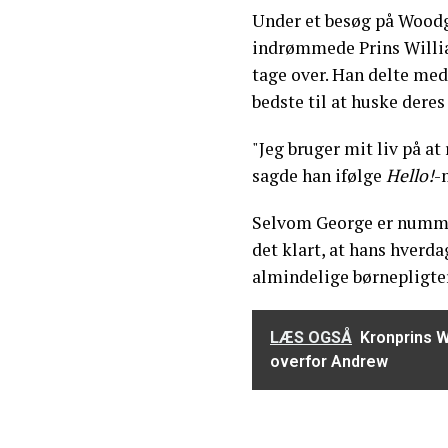
Under et besøg på Woodga
indrømmede Prins Willia
tage over. Han delte med 
bedste til at huske deres 
"Jeg bruger mit liv på a
sagde han ifølge
Hello!
-
Selvom George er nummer
det klart, at hans hverd
almindelige børnepligter
LÆS OGSÅ
Kronprins 
overfor Andrew