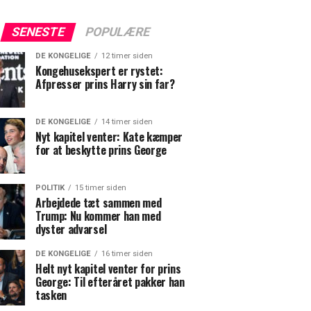
SENESTE
POPULÆRE
DE KONGELIGE
12 timer siden
Kongehusekspert er rystet:
Afpresser prins Harry sin far?
DE KONGELIGE
14 timer siden
Nyt kapitel venter: Kate kæmper
for at beskytte prins George
POLITIK
15 timer siden
Arbejdede tæt sammen med
Trump: Nu kommer han med
dyster advarsel
DE KONGELIGE
16 timer siden
Helt nyt kapitel venter for prins
George: Til efteråret pakker han
tasken