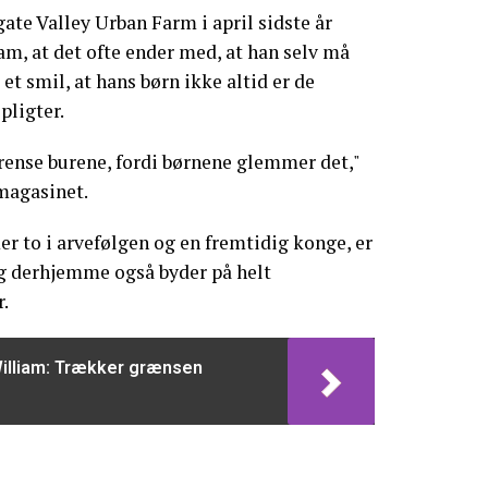
te Valley Urban Farm i april sidste år
m, at det ofte ender med, at han selv må
et smil, at hans børn ikke altid er de
pligter.
t rense burene, fordi børnene glemmer det,"
magasinet.
 to i arvefølgen og en fremtidig konge, er
ag derhjemme også byder på helt
.
William: Trækker grænsen