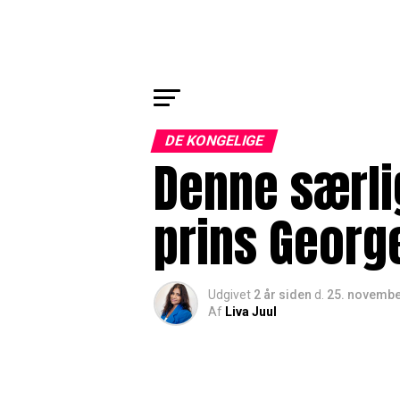
DE KONGELIGE
Denne særlig
prins Geor
Udgivet
2 år siden
d.
25. novembe
Af
Liva Juul