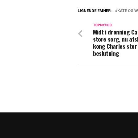
LIGNENDE EMNER:
KATE OG W
Prinsesse Kate v
forklaringer
TOPNYHED
Midt i dronning Ca
store sorg, nu afs
Kensington Pala
kong Charles stor
prinsesse Kate
beslutning