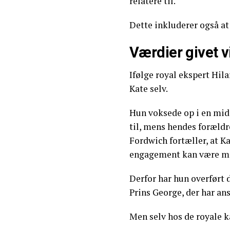
relatere til.
Dette inkluderer også at
Værdier givet v
Ifølge royal ekspert Hil
Kate selv.
Hun voksede op i en mid
til, mens hendes forældre
Fordwich fortæller, at K
engagement kan være med
Derfor har hun overført d
Prins George, der har ans
Men selv hos de royale k