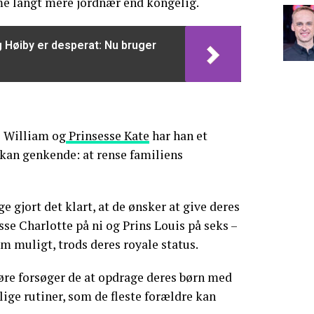
me langt mere jordnær end kongelig.
 Høiby er desperat: Nu bruger
s William og
Prinsesse Kate
har han et
kan genkende: at rense familiens
 gjort det klart, at de ønsker at give deres
sse Charlotte på ni og Prins Louis på seks –
 muligt, trods deres royale status.
øre forsøger de at opdrage deres børn med
ige rutiner, som de fleste forældre kan