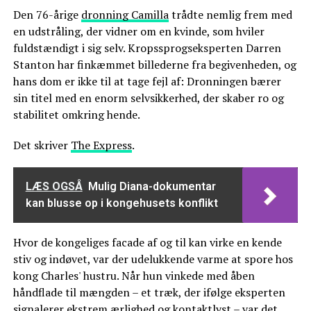
Den 76-årige
dronning Camilla
trådte nemlig frem med
en udstråling, der vidner om en kvinde, som hviler
fuldstændigt i sig selv. Kropssprogseksperten Darren
Stanton har finkæmmet billederne fra begivenheden, og
hans dom er ikke til at tage fejl af: Dronningen bærer
sin titel med en enorm selvsikkerhed, der skaber ro og
stabilitet omkring hende.
Det skriver
The Express
.
LÆS OGSÅ
Mulig Diana-dokumentar
kan blusse op i kongehusets konflikt
Hvor de kongeliges facade af og til kan virke en kende
stiv og indøvet, var der udelukkende varme at spore hos
kong Charles' hustru. Når hun vinkede med åben
håndflade til mængden – et træk, der ifølge eksperten
signalerer ekstrem ærlighed og kontaktlyst – var det