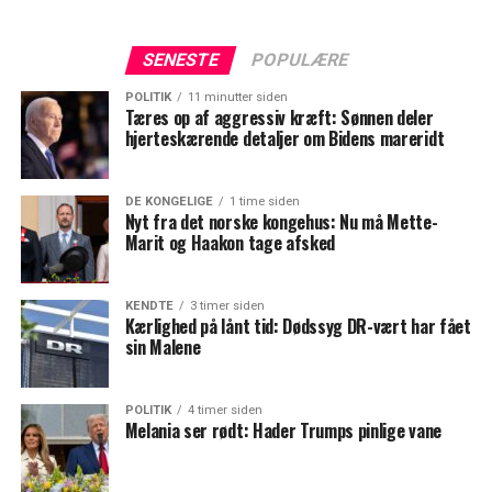
SENESTE
POPULÆRE
POLITIK
11 minutter siden
Tæres op af aggressiv kræft: Sønnen deler
hjerteskærende detaljer om Bidens mareridt
DE KONGELIGE
1 time siden
Nyt fra det norske kongehus: Nu må Mette-
Marit og Haakon tage afsked
KENDTE
3 timer siden
Kærlighed på lånt tid: Dødssyg DR-vært har fået
sin Malene
POLITIK
4 timer siden
Melania ser rødt: Hader Trumps pinlige vane