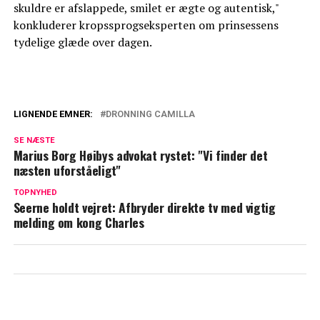
skuldre er afslappede, smilet er ægte og autentisk,"
konkluderer kropssprogseksperten om prinsessens
tydelige glæde over dagen.
LIGNENDE EMNER:
DRONNING CAMILLA
Svær start: Sådan er dronning Camillas
SE NÆSTE
forhold til William og Kate i dag
Marius Borg Høibys advokat rystet: "Vi finder det
næsten uforståeligt"
Drama mellem Meghan og dronning
TOPNYHED
Camilla: Beskyldt for at stjæle rampelyset
Seerne holdt vejret: Afbryder direkte tv med vigtig
melding om kong Charles