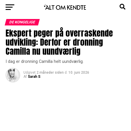
DE KONGELIGE
Ekspert peger på overraskende
udvikling: Derfor er dronning
Camilla nu uundværlig
I dag er dronning Camilla helt uundværlig.
Udgivet
2 måneder siden
d.
10. juni 2026
Af
Sarah S