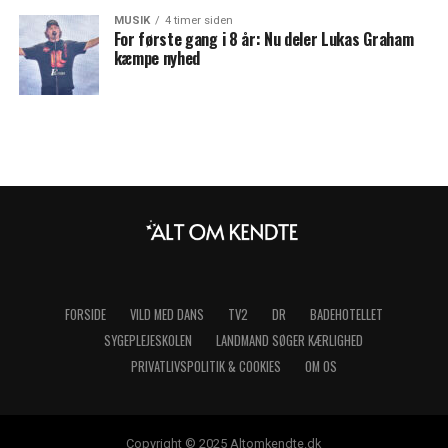
MUSIK
4 timer siden
For første gang i 8 år: Nu deler Lukas Graham
kæmpe nyhed
FORSIDE
VILD MED DANS
TV2
DR
BADEHOTELLET
SYGEPLEJESKOLEN
LANDMAND SØGER KÆRLIGHED
PRIVATLIVSPOLITIK & COOKIES
OM OS
Copyright © 2025 Altomkendte.dk