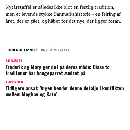
Nytårstaffel er således ikke blot en festlig tradition,
men et levende stykke Danmarkshistorie – en fejring af
året, der er gået, og håbet for det nye, der ligger foran.
LIGNENDE EMNER:
NYTÅRSTAFFEL
Afslører regel: Dette er strengt forbudt
SE NÆSTE
for børnene hos William og Kate
Frederik og Mary gør det på deres måde: Disse to
traditoner har kongeparret ændret på
Prinsesse Diana brød kongelig tradition:
TOPNYHED
Det har det betydet for Kate Middleton
Tidligere ansat: 'Ingen kender denne detalje i konflikten
mellem Meghan og Kate'