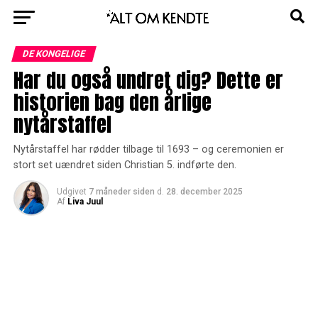
DE KONGELIGE
Har du også undret dig? Dette er
historien bag den årlige
nytårstaffel
Nytårstaffel har rødder tilbage til 1693 – og ceremonien er
stort set uændret siden Christian 5. indførte den.
Udgivet
7 måneder siden
d.
28. december 2025
Af
Liva Juul