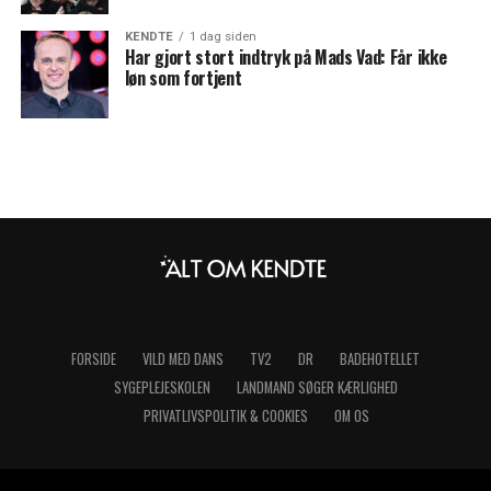
KENDTE
1 dag siden
Har gjort stort indtryk på Mads Vad: Får ikke
løn som fortjent
FORSIDE
VILD MED DANS
TV2
DR
BADEHOTELLET
SYGEPLEJESKOLEN
LANDMAND SØGER KÆRLIGHED
PRIVATLIVSPOLITIK & COOKIES
OM OS