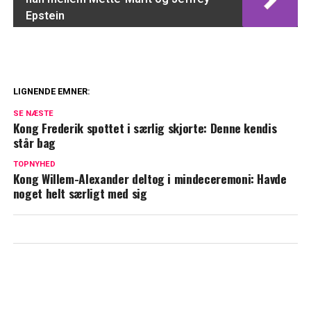
Epstein
LIGNENDE EMNER:
Lydoptagelser afslører alt: Her er Marius
SE NÆSTE
Borg Høibys egne ord
Kong Frederik spottet i særlig skjorte: Denne kendis
står bag
Vildt beløb: Så meget har prins Harry
TOPNYHED
tjent på sin bog
Kong Willem-Alexander deltog i mindeceremoni: Havde
noget helt særligt med sig