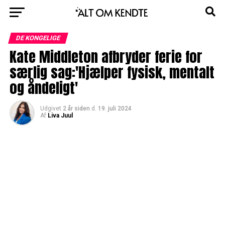
DE KONGELIGE
Kate Middleton afbryder ferie for
særlig sag:'Hjælper fysisk, mentalt
og åndeligt'
Udgivet
2 år siden
d.
19. juli 2024
Af
Liva Juul