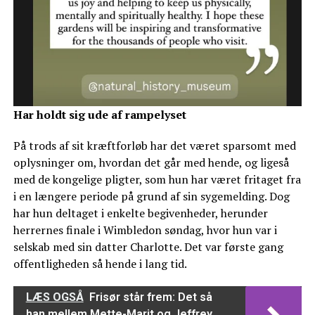
Har holdt sig ude af rampelyset
På trods af sit kræftforløb har det været sparsomt med
oplysninger om, hvordan det går med hende, og ligeså
med de kongelige pligter, som hun har været fritaget fra
i en længere periode på grund af sin sygemelding. Dog
har hun deltaget i enkelte begivenheder, herunder
herrernes finale i Wimbledon søndag, hvor hun var i
selskab med sin datter Charlotte. Det var første gang
offentligheden så hende i lang tid.
LÆS OGSÅ
Frisør står frem: Det så
han mellem Mette-Marit og Jeffrey