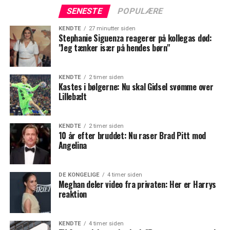
SENESTE
POPULÆRE
KENDTE
27 minutter siden
Stephanie Siguenza reagerer på kollegas død:
"Jeg tænker især på hendes børn"
KENDTE
2 timer siden
Kastes i bølgerne: Nu skal Gidsel svømme over
Lillebælt
KENDTE
2 timer siden
10 år efter bruddet: Nu raser Brad Pitt mod
Angelina
DE KONGELIGE
4 timer siden
Meghan deler video fra privaten: Her er Harrys
reaktion
KENDTE
4 timer siden