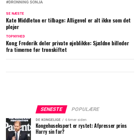
DRONNING SONJA
Som ung kunne dronning Margrethe ikke
fordrage det: Med ét ændrede det sig
SE NÆSTE
Kate Middleton er tilbage: Alligevel er alt ikke som det
Kongehuset melder ud: I år bliver det helt
plejer
anderledes
TOPNYHED
Kong Frederik deler private øjeblikke: Sjældne billeder
fra timerne før tronskiftet
SENESTE
POPULÆRE
DE KONGELIGE
6 timer siden
Kongehusekspert er rystet: Afpresser prins
Harry sin far?