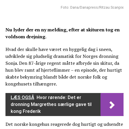
Foto: Dana/Danapress/Ritzau Scanpix
Nu lyder der en ny melding, efter at skituren tog en
voldsom drejning.
Hvad der skulle have været en hyggelig dag i sneen,
udviklede sig pludselig dramatisk for Norges dronning
Sonja. Den 87-årige regent måtte afbryde sin skitur, da
hun blev ramt af hjerteflimmer – en episode, der hurtigt
skabte bekymring blandt både det norske folk og
kongehusets tilhængere.
LÆS OGSÅ
Hvor rørende: Det er
dronning Margrethes særlige gave til
kong Frederik
Det norske kongehus reagerede dog hurtigt og udsendte