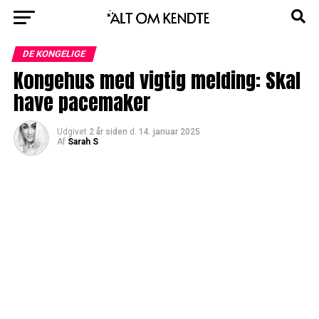
DE KONGELIGE
Kongehus med vigtig melding: Skal
have pacemaker
Udgivet
2 år siden
d.
14. januar 2025
Af
Sarah S